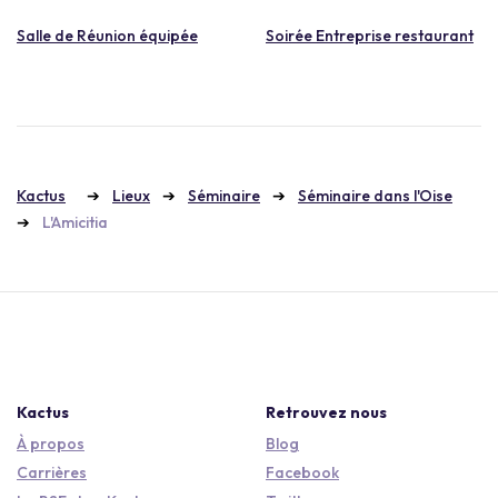
Salle de Réunion équipée
Soirée Entreprise restaurant
Kactus
Lieux
Séminaire
Séminaire dans l'Oise
L'Amicitia
Kactus
Retrouvez nous
À propos
Blog
Carrières
Facebook