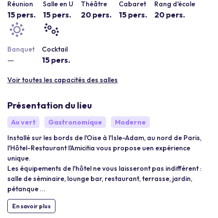
Réunion
Salle en U
Théâtre
Cabaret
Rang d'école
15 pers.
15 pers.
20 pers.
15 pers.
20 pers.
Banquet
Cocktail
—
15 pers.
Voir toutes les capacités des salles
Présentation du lieu
Au vert
Gastronomique
Moderne
Installé sur les bords de l'Oise à l'Isle-Adam, au nord de Paris,
l'Hôtel-Restaurant l'Amicitia vous propose uen expérience
unique.
Les équipements de l'hôtel ne vous laisseront pas indifférent :
salle de séminaire, lounge bar, restaurant, terrasse, jardin,
pétanque ...
En savoir plus