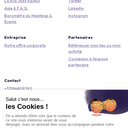
La RSE chez Kactus
Twitter
Aide & F.A.Q.
Linkedin
Baromètre du Meetings &
Instagram
Events
Entreprise
Partenaires
Notre offre corporate
Référencer mon lieu ou mon
activité
Connexion à l'espace
partenaire
Contact
+33184809292
hello@kactus.com
Copyright © 2026 Kactus Tous droits réservés
Conditions générales d'utilisation
Mentions légales