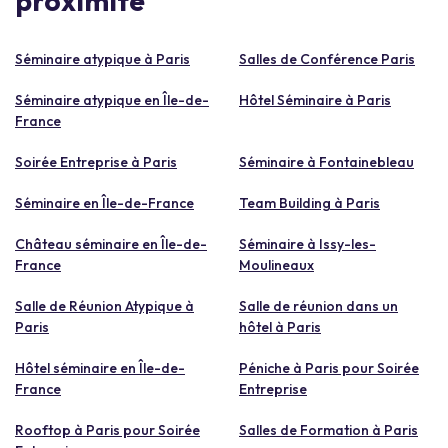
proximité
Séminaire atypique à Paris
Salles de Conférence Paris
Séminaire atypique en Île-de-
Hôtel Séminaire à Paris
France
Soirée Entreprise à Paris
Séminaire à Fontainebleau
Séminaire en Île-de-France
Team Building à Paris
Château séminaire en Île-de-
Séminaire à Issy-les-
France
Moulineaux
Salle de Réunion Atypique à
Salle de réunion dans un
Paris
hôtel à Paris
Hôtel séminaire en Île-de-
Péniche à Paris pour Soirée
France
Entreprise
Rooftop à Paris pour Soirée
Salles de Formation à Paris