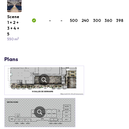
Scene
-
-
500
240
300
360
398
1 + 2 +
3 + 4 +
5
2
550 m
Plans