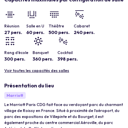
Réunion
Salle en U
Théâtre
Cabaret
27 pers.
60 pers.
500 pers.
240 pers.
Rang d'école
Banquet
Cocktail
300 pers.
360 pers.
398 pers.
Voir toutes les capacités des salles
Présentation du lieu
Marriott
Le Marriott Paris CDG fait face au verdoyant parc du charmant
village de Roissy en France. Situé à proximité de l'aéroport, du
parc des expositions de Villepinte et du Bourget, il est
également proche du centre commercial Aéroville, du parc