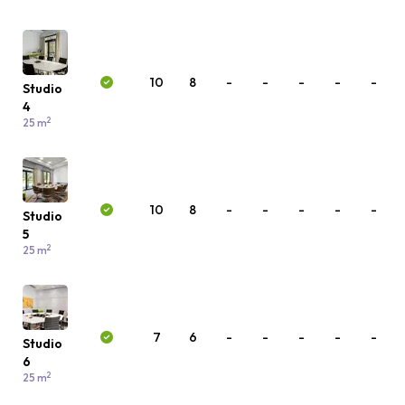
10
8
-
-
-
-
-
Studio
4
2
25 m
10
8
-
-
-
-
-
Studio
5
2
25 m
7
6
-
-
-
-
-
Studio
6
2
25 m