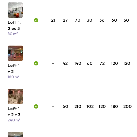
21
27
70
30
36
60
50
Loft 1,
2 ou 3
2
80 m
-
42
140
60
72
120
120
Loft 1
+ 2
2
160 m
-
60
210
102
120
180
200
Loft 1
+ 2 + 3
2
240 m