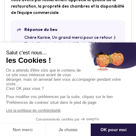
restauration, la propreté des chambres et la disponibilité
de l'équipe commerciale.
Réponse du lieu
Chère Karine, Un grand merci pour ce retour :)
Toute l'équipe du Marriott Paris CDG Airport
Hotel était ravie de vous accueillir pour ce bel
évènement ! A très bientôt ;)
Engie
Avis laissé en janvier 2017
Séminaire résidentiel
Demander un devis
Tout s'est très bien passé. Nous avons été très bien
accueillis et le buffet était super.
Délai moyen de réponse : Moins d'un jour ouvré
Petit désagrément : l'ordinateur d'un prestataire a