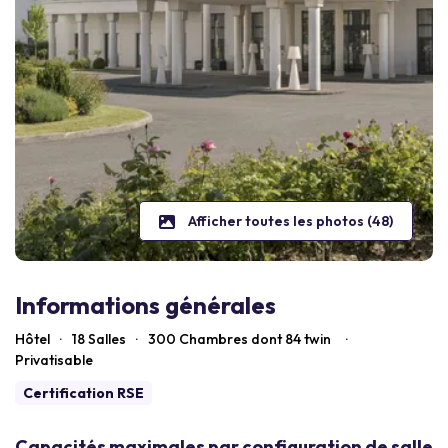
Afficher toutes les photos (48)
Informations générales
Hôtel
·
18 Salles
·
300
Chambres dont 84 twin
·
Privatisable
Certification RSE
Capacités maximales par configuration de salle