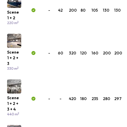
-
42
200
80
105
130
130
Scene
1 + 2
2
220 m
Scene
-
60
320
120
160
200
200
1 + 2 +
3
2
330 m
Scene
-
-
420
180
235
280
297
1 + 2 +
3 + 4
2
440 m