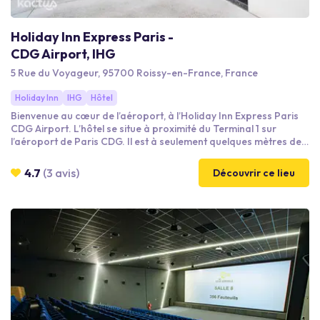
Holiday Inn Express Paris -
CDG Airport, IHG
5 Rue du Voyageur, 95700 Roissy-en-France, France
Holiday Inn
IHG
Hôtel
Bienvenue au cœur de l’aéroport, à l’Holiday Inn Express Paris
CDG Airport. L’hôtel se situe à proximité du Terminal 1 sur
l’aéroport de Paris CDG. Il est à seulement quelques mètres de
la navette gratuite CDGVal qui dessert l’ensemble des terminaux
ainsi que la gare TGV et le RER B reliant Paris. Nos différents
4.7
(3 avis)
Découvrir ce lieu
espaces de réunion s'adaptent à vos besoins : quelques heures
au Coworking, plus formelle dans notre salle privative ou un
after work entre collègues