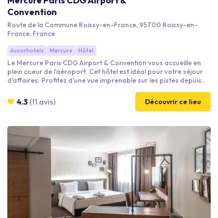
Mercure Paris CDG Airport &
Convention
Route de la Commune Roissy-en-France, 95700 Roissy-en-
France, France
Accorhotels
Mercure
Hôtel
Le Mercure Paris CDG Airport & Convention vous accueille en
plein coeur de l'aéroport. Cet hôtel est idéal pour votre séjour
d'affaires. Profitez d'une vue imprenable sur les pistes depuis
votre chambre ou votre salle de réunion et des équipements mis
à votre disposition pour vous faire passer un séjour agréable :
4.3
(11 avis)
Découvrir ce lieu
Wifi gratuit, piscine avec terrasse, salle de fitness, jeux,
animations, bar lounge et restauration 24h/24.