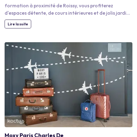
formation à proximité de Roissy, vous profiterez
d'espaces détente, de cours intérieures et de jolis jardins,
adéquats pour vous reposer lors d'une pause bien
Lire la suite
méritée. Les très grands établissements de
l'agglomération sont tous dotés des meilleures
installations et équipements, afin de réunir vos équipes
dans des conditions optimales. Si vous recherchez un
espace de réception capable d'accueillir plusieurs
centaines de personnes, vous n'aurez que l'embarras du
choix parmi les nombreuses salles de réunion à louer à
quelques pas de l'aéroport Charles de Gaulle. Que ce
soit pour une demi-journée ou une journée complète, nos
partenaires mettront tout en oeuvre pour vous garantir
le succès de votre événement professionnel. Vous
bénéficierez notamment de services de restauration de
qualité que vous découvrirez lors d'un déjeuner convivial
entre collègues.
Moxy Paris Charles De