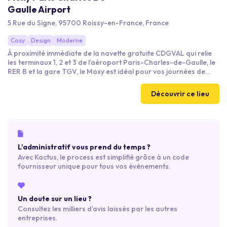
Gaulle Airport
5 Rue du Signe, 95700 Roissy-en-France, France
Cosy
Design
Moderne
À proximité immédiate de la navette gratuite CDGVAL qui relie
les terminaux 1, 2 et 3 de l’aéroport Paris-Charles-de-Gaulle, le
RER B et la gare TGV, le Moxy est idéal pour vos journées de
travail. Soigné jusque dans les moindres détails, le design Moxy
offre un effet fun et ludique. Prestations de qualité, babyfoot et
Découvrir ce lieu
jeux de société, sans oublier trois salles de réunion et même une
cabine : tout est réuni pour que vous puissiez travailler, vous
détendre ou simplement vous amuser.
L'administratif vous prend du temps ?
Avec Kactus, le process est simplifié grâce à un code
fournisseur unique pour tous vos évènements.
Un doute sur un lieu ?
Consultez les milliers d’avis laissés par les autres
entreprises.