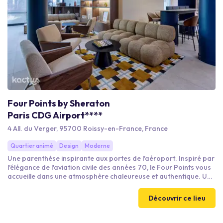
Four Points by Sheraton
Paris CDG Airport****
4 All. du Verger, 95700 Roissy-en-France, France
Quartier animé
Design
Moderne
Une parenthèse inspirante aux portes de l'aéroport. Inspiré par
l'élégance de l'aviation civile des années 70, le Four Points vous
accueille dans une atmosphère chaleureuse et authentique. Un
lieu pensé pour se retrouver, échanger et créer, loin du rythme
du quotidien, idéal pour vos séminaires et événements
Découvrir ce lieu
professionnels.