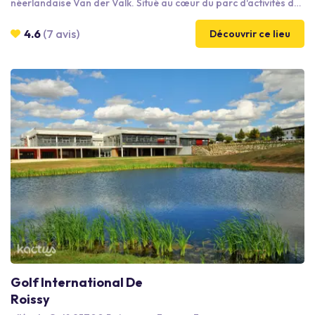
néerlandaise Van der Valk. Situé au cœur du parc d'activités de
Paris Nord 2, l'hôtel bénéficie d'un emplacement stratégique à
seulement cinq minutes en voiture du Parc des Expositions de
4.6
(7 avis)
Découvrir ce lieu
Paris-Nord Villepinte et à proximité immédiate de l'aéroport
Roissy CDG. Entre l'aéroport et l'hôtel, un service de navette
gratuit est proposé pour faciliter vos déplacements.
Golf International De
Roissy