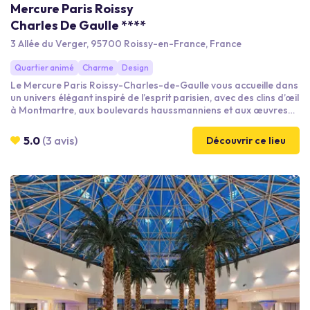
Mercure Paris Roissy
Charles De Gaulle ****
3 Allée du Verger, 95700 Roissy-en-France, France
Quartier animé
Charme
Design
Le Mercure Paris Roissy-Charles-de-Gaulle vous accueille dans
un univers élégant inspiré de l’esprit parisien, avec des clins d’œil
à Montmartre, aux boulevards haussmanniens et aux œuvres
d’artistes locaux. L’établissement offre un cadre chaleureux et
moderne, idéal pour allier travail et détente. Profitez également
5.0
(3 avis)
Découvrir ce lieu
de nos espaces extérieurs, notamment notre terrasse arborée,
parfaite pour des moments conviviaux ou de relaxation.