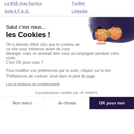
La RSE chez Kactus
Twitter
Aide & F.A.Q.
Linkedin
Baromètre du Meetings &
Instagram
Events
Entreprise
Partenaires
Notre offre corporate
Référencer mon lieu ou mon
activité
Connexion à l'espace
partenaire
Contact
+33184809292
hello@kactus.com
Copyright © 2026 Kactus Tous droits réservés
Conditions générales d'utilisation
Mentions légales