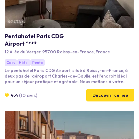
Pentahotel Paris CDG
Airport ****
12 Allée du Verger, 95700 Roissy-en-France, France
Cosy
Hôtel
Penta
Le pentahotel Paris CDG Airport, situé à Roissy-en-France, à
deux pas de l’aéroport Charles-de-Gaulle, est l'endroit idéal
pour un séjour pratique et agréable. Nous mettons à votre
disposition huit salles de réunion et d'événements, toutes
équipées des dernières technologies. Avec le charme unique de
4.4
(10 avis)
Découvrir ce lieu
notre hôtel et l’attention de notre équipe, nous faisons de
chaque événement un moment mémorable.