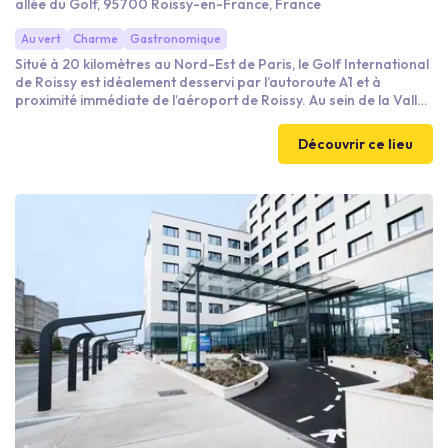
allée du Golf, 95700 Roissy-en-France, France
Au vert
Charme
Gastronomique
Situé à 20 kilomètres au Nord-Est de Paris, le Golf International
de Roissy est idéalement desservi par l’autoroute A1 et à
proximité immédiate de l’aéroport de Roissy. Au sein de la Vallée
Verte dans le Val d’Oise, notre Golf s’étend sur un vaste et
magnifique espace de 90 hectares. Il est la destination idéale
Découvrir ce lieu
pour votre évènement d’entreprise en Île de France.