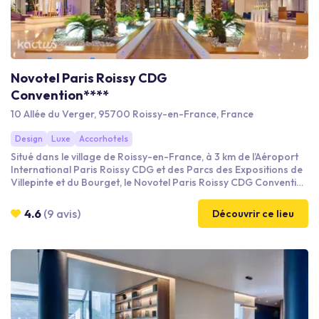
Novotel Paris Roissy CDG
Convention****
10 Allée du Verger, 95700 Roissy-en-France, France
Design
Luxe
Accorhotels
Situé dans le village de Roissy-en-France, à 3 km de l’Aéroport
International Paris Roissy CDG et des Parcs des Expositions de
Villepinte et du Bourget, le Novotel Paris Roissy CDG Convention
est une halte incontournable pour vos voyages d’affaires . En
plus du service de navettes gratuites, l’hôtel bénéficie également
4.6
(9 avis)
Découvrir ce lieu
de toutes les facilités d’accès autoroutier, ferroviaire ou aérien.