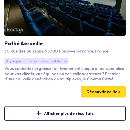
Pathé Aéroville
30 Rue des Buissons, 95700 Roissy-en-France, France
Atypique
Cinéma
Gaumont Pathé
Vous souhaitez organiser un évènement unique et personnalisé
pour vos clients, vos équipes ou vos collaborateurs ? Premier
d’une nouvelle génération de multiplexes, le Cinéma Pathé
Aéroville vous propose 12 salles, de 41 à 379 fauteuils, associant
la pointe de la technologie à un confort optimal. Profitez en
Découvrir ce lieu
exclusivité des technologies Dolby Cinéma et 4DX dans des
salles ultra-confort pour une immersion totale avec des
prestations haut de gamme.
Afficher plus de résultats