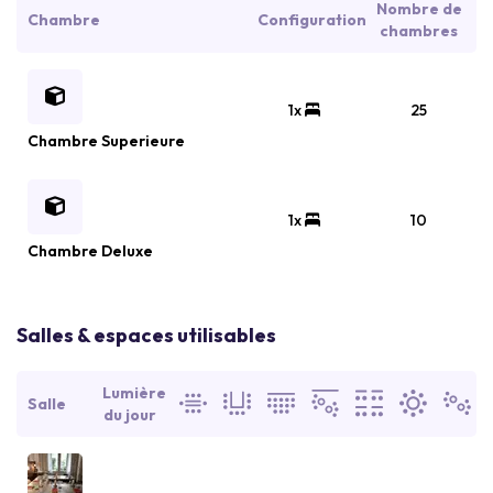
Nombre de
Chambre
Configuration
chambres
1x
25
Chambre Superieure
1x
10
Chambre Deluxe
Salles & espaces utilisables
Lumière
Salle
du jour