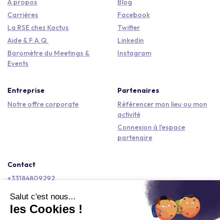
À propos
Blog
Carrières
Facebook
La RSE chez Kactus
Twitter
Aide & F.A.Q.
Linkedin
Baromètre du Meetings &
Instagram
Events
Entreprise
Partenaires
Notre offre corporate
Référencer mon lieu ou mon
activité
Connexion à l'espace
partenaire
Contact
+33184809292
hello@kactus.com