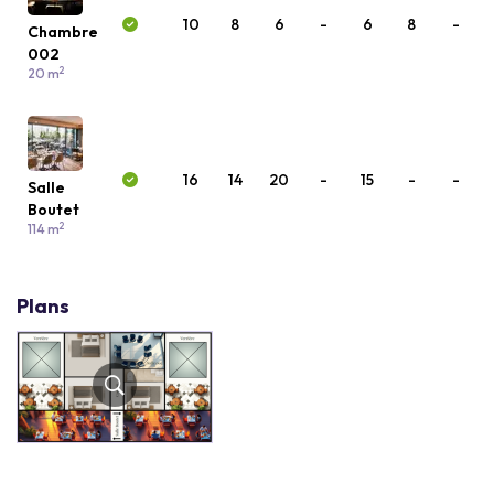
10
8
6
-
6
8
-
Chambre
002
2
20 m
16
14
20
-
15
-
-
Salle
Boutet
2
114 m
Plans