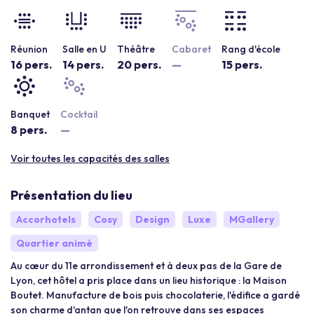
Réunion
Salle en U
Théâtre
Cabaret
Rang d'école
16 pers.
14 pers.
20 pers.
—
15 pers.
Banquet
Cocktail
8 pers.
—
Voir toutes les capacités des salles
Présentation du lieu
Accorhotels
Cosy
Design
Luxe
MGallery
Quartier animé
Au cœur du 11e arrondissement et à deux pas de la Gare de
Lyon, cet hôtel a pris place dans un lieu historique : la Maison
Boutet. Manufacture de bois puis chocolaterie, l'édifice a gardé
son charme d'antan que l'on retrouve dans ses espaces