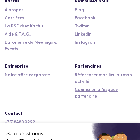
Kactus
Retrouvez nous
À propos
Blog
Carrières
Facebook
La RSE chez Kactus
Twitter
Aide & F.A.Q.
Linkedin
Baromètre du Meetings &
Instagram
Events
Entreprise
Partenaires
Notre offre corporate
Référencer mon lieu ou mon
activité
Connexion à l'espace
partenaire
Contact
+33184809292
hello@kactus.com