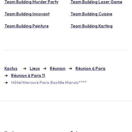
Team Building Murder Party
Team Building Laser Game
Team Building Innovant
Team Building Cuisine
Team Building Peinture
Team Building Karting
Kactus
Lieux
Réunion
Réunion à Paris
Réunion à Paris 11
Hôtel Mercure Paris Bastille Marais****