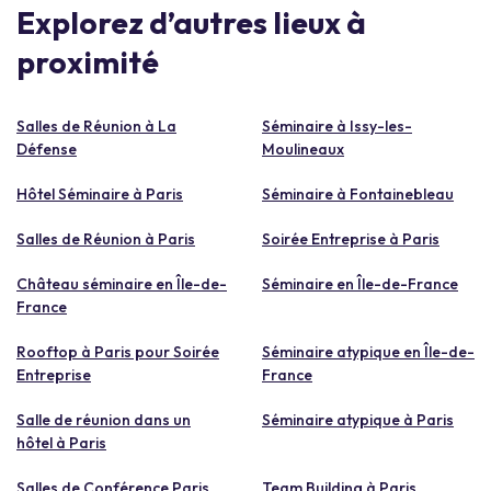
Explorez d’autres lieux à
proximité
Salles de Réunion à La
Séminaire à Issy-les-
Défense
Moulineaux
Hôtel Séminaire à Paris
Séminaire à Fontainebleau
Salles de Réunion à Paris
Soirée Entreprise à Paris
Château séminaire en Île-de-
Séminaire en Île-de-France
France
Rooftop à Paris pour Soirée
Séminaire atypique en Île-de-
Entreprise
France
Salle de réunion dans un
Séminaire atypique à Paris
hôtel à Paris
Salles de Conférence Paris
Team Building à Paris