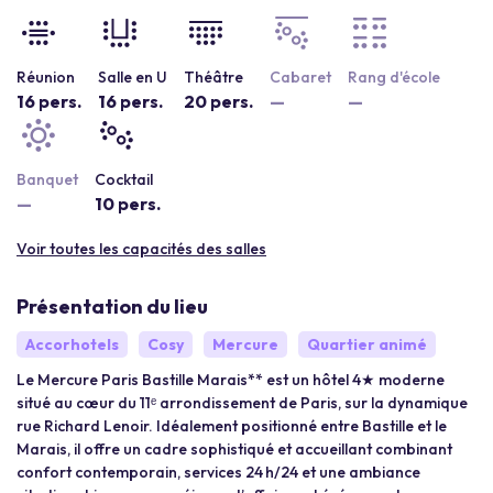
Réunion
Salle en U
Théâtre
Cabaret
Rang d'école
16 pers.
16 pers.
20 pers.
—
—
Banquet
Cocktail
—
10 pers.
Voir toutes les capacités des salles
Présentation du lieu
Accorhotels
Cosy
Mercure
Quartier animé
Le Mercure Paris Bastille Marais** est un hôtel 4★ moderne
situé au cœur du 11ᵉ arrondissement de Paris, sur la dynamique
rue Richard Lenoir. Idéalement positionné entre Bastille et le
Marais, il offre un cadre sophistiqué et accueillant combinant
confort contemporain, services 24 h/24 et une ambiance