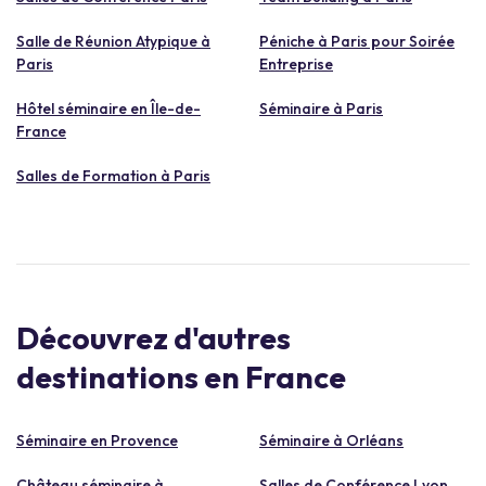
Salle de Réunion Atypique à
Péniche à Paris pour Soirée
Paris
Entreprise
Hôtel séminaire en Île-de-
Séminaire à Paris
France
Salles de Formation à Paris
Découvrez d'autres
destinations en France
Séminaire en Provence
Séminaire à Orléans
Château séminaire à
Salles de Conférence Lyon