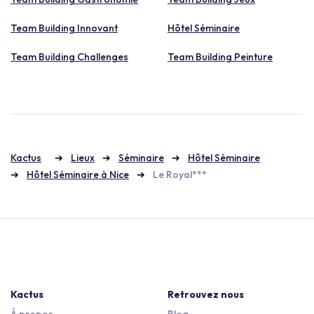
Team Building Innovant
Hôtel Séminaire
Team Building Challenges
Team Building Peinture
Kactus
Lieux
Séminaire
Hôtel Séminaire
Hôtel Séminaire à Nice
Le Royal***
Kactus
Retrouvez nous
À propos
Blog