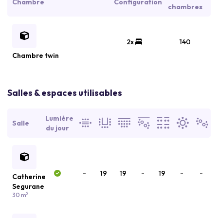
Chambre
Configuration
chambres
2x
140
Chambre twin
Salles & espaces utilisables
Lumière
Salle
du jour
-
19
19
-
19
-
-
Catherine
Segurane
2
30 m