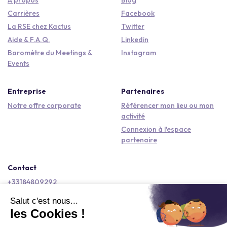
Carrières
Facebook
La RSE chez Kactus
Twitter
Aide & F.A.Q.
Linkedin
Baromètre du Meetings &
Instagram
Events
Entreprise
Partenaires
Notre offre corporate
Référencer mon lieu ou mon
activité
Connexion à l'espace
partenaire
Contact
+33184809292
hello@kactus.com