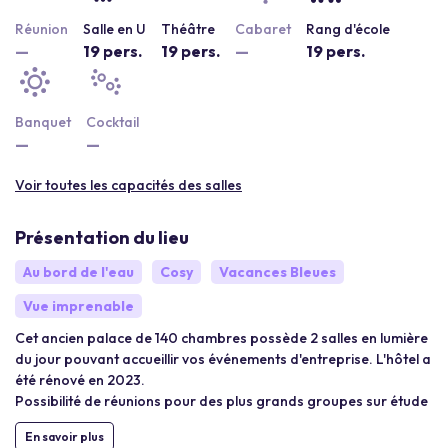
Réunion
Salle en U
Théâtre
Cabaret
Rang d'école
—
19 pers.
19 pers.
—
19 pers.
Banquet
Cocktail
—
—
Voir toutes les capacités des salles
Présentation du lieu
Au bord de l'eau
Cosy
Vacances Bleues
Vue imprenable
Cet ancien palace de 140 chambres possède 2 salles en lumière
du jour pouvant accueillir vos événements d'entreprise. L'hôtel a
été rénové en 2023.
Possibilité de réunions pour des plus grands groupes sur étude
En savoir plus