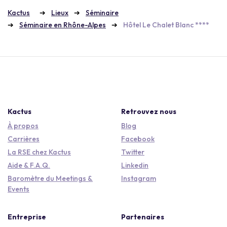
Kactus
Lieux
Séminaire
Séminaire en Rhône-Alpes
Hôtel Le Chalet Blanc ****
Kactus
Retrouvez nous
À propos
Blog
Carrières
Facebook
La RSE chez Kactus
Twitter
Aide & F.A.Q.
Linkedin
Baromètre du Meetings &
Instagram
Events
Entreprise
Partenaires