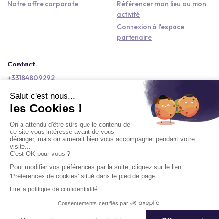
Notre offre corporate
Référencer mon lieu ou mon
activité
Connexion à l'espace
partenaire
Contact
+33184809292
hello@kactus.com
Copyright © 2026 Kactus Tous droits réservés
Conditions générales d'utilisation
Mentions légales
Signaler un contenu
Politique de confidentialité
Accessibilité : non conforme
Demander un devis