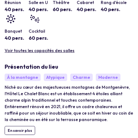
Réunion
Salle en U
Théâtre
Cabaret
Rang d'école
40 pers.
40 pers.
60 pers.
40 pers.
40 pers.
Banquet
Cocktail
40 pers.
60 pers.
Voir toutes les capacités des salles
Présentation du lieu
À la montagne
Atypique
Charme
Moderne
Niché au cœur des majestueuses montagnes de Montgenèvre,
l'Hôtel Le Chalet Blanc est un établissement 4 étoiles alliant
charme alpin traditionnel et touches contemporaines.
Entièrement rénové en 2021, il offre un cadre chaleureux et
raffiné pour un séjour inoubliable, que ce soit en hiver au coin de
la cheminée ou en été sur la terrasse panoramique.
En savoir plus