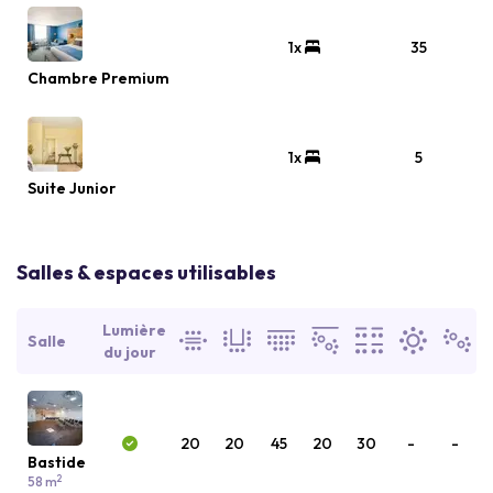
1x
35
Chambre Premium
1x
5
Suite Junior
Salles & espaces utilisables
Lumière
Salle
du jour
20
20
45
20
30
-
-
Bastide
2
58 m