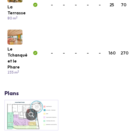
-
-
-
-
-
25
70
La
Terrasse
2
80 m
Le
-
-
-
-
-
160
270
Tchanqué
et le
Phare
2
235 m
Plans