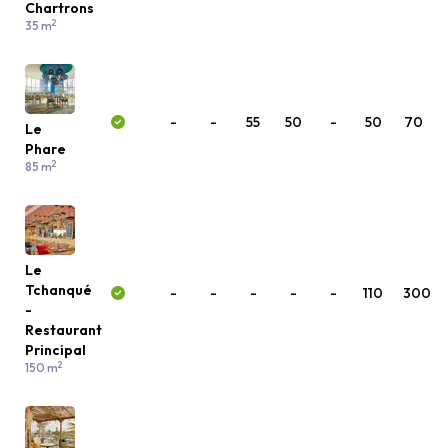
Chartrons
2
35 m
-
-
55
50
-
50
70
Le
Phare
2
85 m
Le
Tchanqué
-
-
-
-
-
110
300
-
Restaurant
Principal
2
150 m