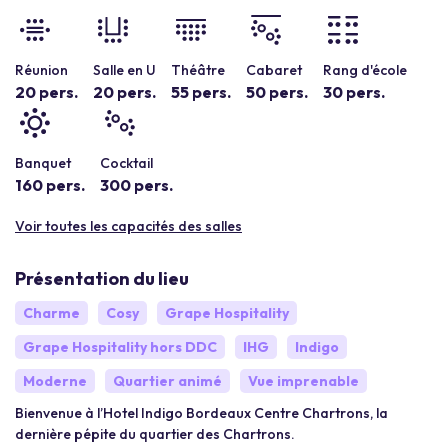
Réunion
Salle en U
Théâtre
Cabaret
Rang d'école
20 pers.
20 pers.
55 pers.
50 pers.
30 pers.
Banquet
Cocktail
160 pers.
300 pers.
Voir toutes les capacités des salles
Présentation du lieu
Charme
Cosy
Grape Hospitality
Grape Hospitality hors DDC
IHG
Indigo
Moderne
Quartier animé
Vue imprenable
Bienvenue à l’Hotel Indigo Bordeaux Centre Chartrons, la
dernière pépite du quartier des Chartrons.