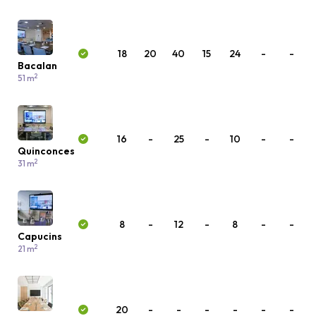
18
20
40
15
24
-
-
Bacalan
2
51 m
16
-
25
-
10
-
-
Quinconces
2
31 m
8
-
12
-
8
-
-
Capucins
2
21 m
20
-
-
-
-
-
-