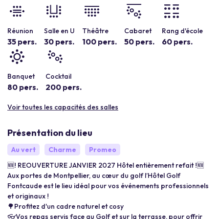
Réunion
Salle en U
Théâtre
Cabaret
Rang d'école
35 pers.
30 pers.
100 pers.
50 pers.
60 pers.
Banquet
Cocktail
80 pers.
200 pers.
Voir toutes les capacités des salles
Présentation du lieu
Au vert
Charme
Promeo
🆕! REOUVERTURE JANVIER 2027 Hôtel entièrement refait !🆕
Aux portes de Montpellier, au cœur du golf l’Hôtel Golf
Fontcaude est le lieu idéal pour vos événements professionnels
et originaux !
🌳Profitez d'un cadre naturel et cosy
👓Vos repas servis face au Golf et sur la terrasse, pour offrir