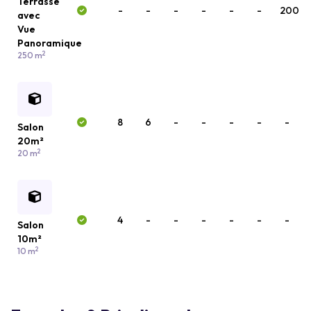
Terrasse
-
-
-
-
-
-
200
avec
Vue
Panoramique
2
250 m
8
6
-
-
-
-
-
Salon
20m²
2
20 m
4
-
-
-
-
-
-
Salon
10m²
2
10 m