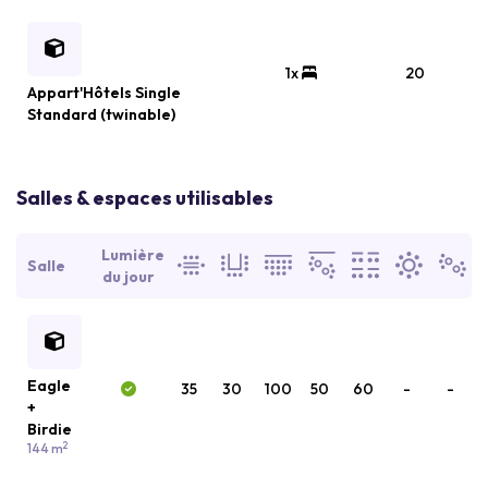
1x
20
Appart'Hôtels Single
Standard (twinable)
Salles & espaces utilisables
Lumière
Salle
du jour
Eagle
35
30
100
50
60
-
-
+
Birdie
2
144 m