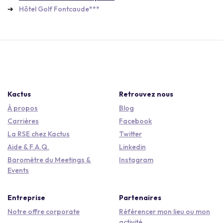
Hôtel Golf Fontcaude***
Kactus
Retrouvez nous
À propos
Blog
Carrières
Facebook
La RSE chez Kactus
Twitter
Aide & F.A.Q.
Linkedin
Baromètre du Meetings &
Instagram
Events
Entreprise
Partenaires
Notre offre corporate
Référencer mon lieu ou mon
activité