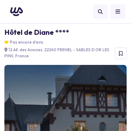
Hôtel de Diane ****
Pas encore d'avis
12 All. des Acacias, 22240 FREHEL - SABLES D OR LES
PINS, France