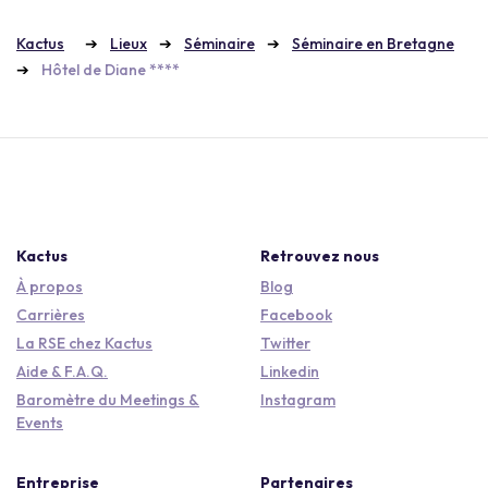
Kactus
Lieux
Séminaire
Séminaire en Bretagne
Hôtel de Diane ****
Kactus
Retrouvez nous
À propos
Blog
Carrières
Facebook
La RSE chez Kactus
Twitter
Aide & F.A.Q.
Linkedin
Baromètre du Meetings &
Instagram
Events
Entreprise
Partenaires