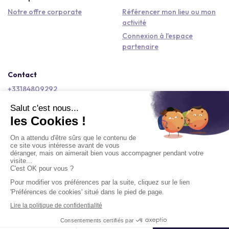
Notre offre corporate
Référencer mon lieu ou mon
activité
Connexion à l'espace
partenaire
Contact
+33184809292
hello@kactus.com
Copyright © 2026 Kactus Tous droits réservés
Conditions générales d'utilisation
Mentions légales
Signaler un contenu
Politique de confidentialité
Accessibilité : non conforme
Demander un devis