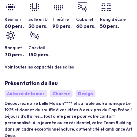
Réunion
Salle en U
Théâtre
Cabaret
Rang d'école
60 pers.
30 pers.
90 pers.
60 pers.
50 pers.
Banquet
Cocktail
70 pers.
150 pers.
Voir toutes les capacités des salles
Présentation du lieu
Au bord de la mer
Charme
Design
Découvrez notre belle Maison**** et sa table bistronomique Le
1925 et donnez du souffle à vos idées à deux pas du Cap Fréhel !
Séjours d’affaires… tout a été pensé pour votre confort
personnalisé. A la journée ou en résidentiel, votre Team Building
dans un cadre exceptionnel nature, authenticité et ambiance Art
Déco.