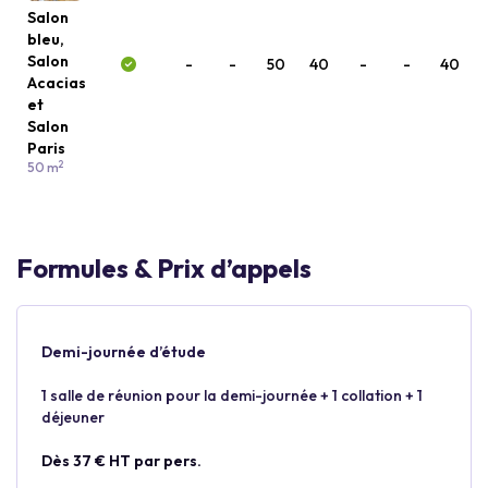
Salon
bleu,
Salon
-
-
50
40
-
-
40
Acacias
et
Salon
Paris
2
50 m
Formules & Prix d’appels
Demi-journée d’étude
1 salle de réunion pour la demi-journée + 1 collation + 1
déjeuner
Dès 37 € HT par pers.