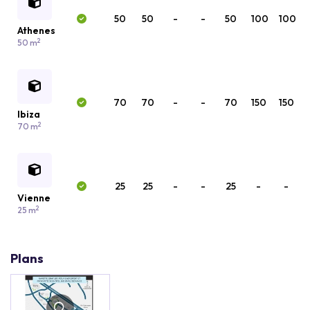
50
50
-
-
50
100
100
Athenes
2
50 m
70
70
-
-
70
150
150
Ibiza
2
70 m
25
25
-
-
25
-
-
Vienne
2
25 m
Plans