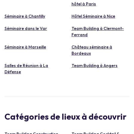
hôtel à Paris
Séminaire à Chantilly
Hôtel Séminaire à Nice
Séminaire dans le Var
Team Building à Clermont-
Ferrand
Séminaire à Marseille
Château séminaire à
Bordeaux
Salles de Réunion à La
Team Building à Angers
Défense
Catégories de lieux à découvrir
Team Building Construction
Team Building Cocktail &