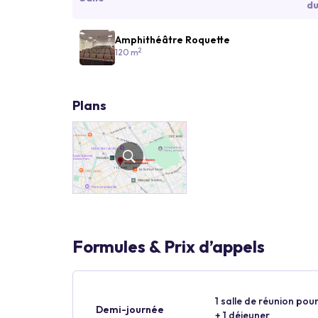
du
Amphithéâtre Roquette
2
120 m
Plans
Formules & Prix d’appels
1 salle de réunion pour
Demi-journée
+ 1 déjeuner