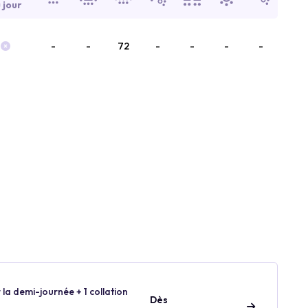
 jour
-
-
72
-
-
-
-
 la demi-journée + 1 collation
Dès