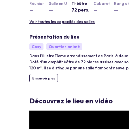
Réunion
Salle en U
Théâtre
Cabaret
Rang d'
—
—
72 pers.
—
—
Voir toutes les capacités des salles
Présentation du lieu
Cosy
Quartier animé
Dans l’illustre 11ème arrondissement de Paris, à deux
Doté d’un amphithéâtre de 72 places assises avec son 
120 m². Il se distingue par une salle flambant neuve
En savoir plus
Découvrez le lieu en vidéo