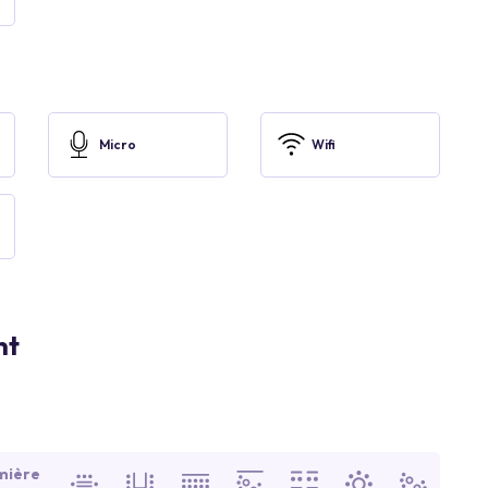
Micro
Wifi
nt
mière