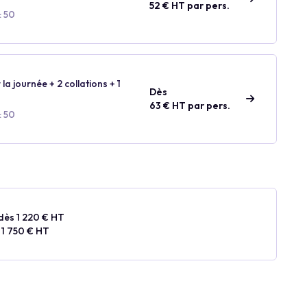
52 € HT par pers.
: 50
 la journée + 2 collations + 1
Dès
63 € HT par pers.
: 50
dès 1 220 € HT
 1 750 € HT