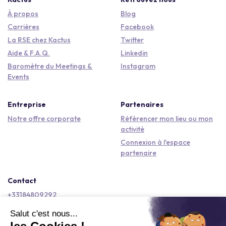
À propos
Blog
Carrières
Facebook
La RSE chez Kactus
Twitter
Aide & F.A.Q.
Linkedin
Baromètre du Meetings &
Instagram
Events
Entreprise
Partenaires
Notre offre corporate
Référencer mon lieu ou mon
activité
Connexion à l'espace
partenaire
Contact
+33184809292
hello@kactus.com