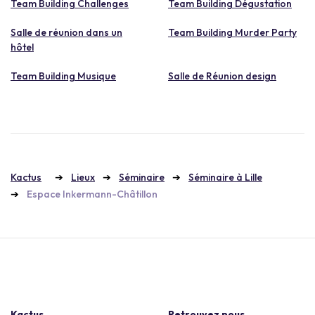
Team Building Challenges
Team Building Dégustation
Salle de réunion dans un
Team Building Murder Party
hôtel
Team Building Musique
Salle de Réunion design
Kactus
Lieux
Séminaire
Séminaire à Lille
Espace Inkermann-Châtillon
Kactus
Retrouvez nous