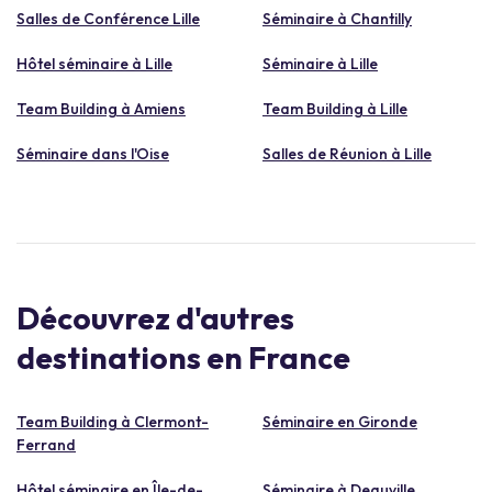
Salles de Conférence Lille
Séminaire à Chantilly
Hôtel séminaire à Lille
Séminaire à Lille
Team Building à Amiens
Team Building à Lille
Séminaire dans l'Oise
Salles de Réunion à Lille
Découvrez d'autres
destinations en France
Team Building à Clermont-
Séminaire en Gironde
Ferrand
Hôtel séminaire en Île-de-
Séminaire à Deauville