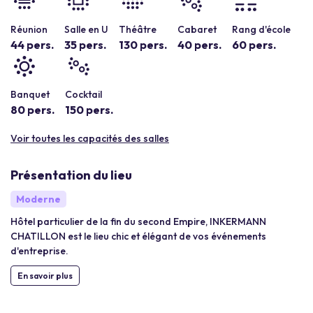
Réunion
Salle en U
Théâtre
Cabaret
Rang d'école
44 pers.
35 pers.
130 pers.
40 pers.
60 pers.
Banquet
Cocktail
80 pers.
150 pers.
Voir toutes les capacités des salles
Présentation du lieu
Moderne
Hôtel particulier de la fin du second Empire, INKERMANN
CHATILLON est le lieu chic et élégant de vos événements
d'entreprise.
En savoir plus