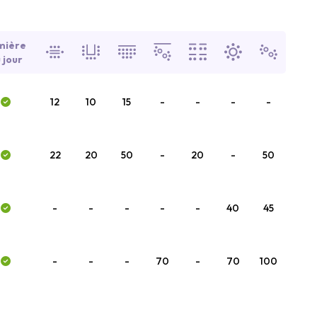
mière
 jour
12
10
15
-
-
-
-
22
20
50
-
20
-
50
-
-
-
-
-
40
45
-
-
-
70
-
70
100