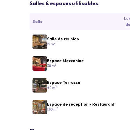
Salles & espaces utilisables
Lu
Salle
du
Salle de réunion
2
15 m
Espace Mezzanine
2
38 m
Espace Terrasse
2
44 m
Espace de réception - Restaurant
2
130 m