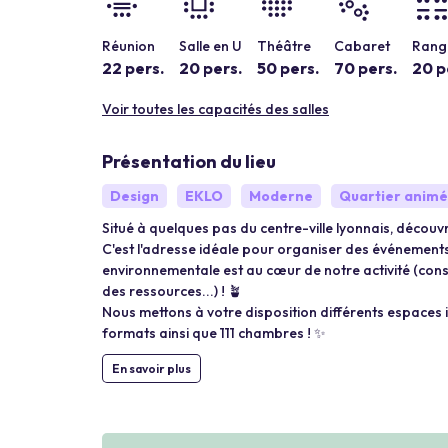
Réunion
Salle en U
Théâtre
Cabaret
Rang 
22 pers.
20 pers.
50 pers.
70 pers.
20 p
Voir toutes les capacités des salles
Présentation du lieu
Design
EKLO
Moderne
Quartier animé
Situé à quelques pas du centre-ville lyonnais, déco
C'est l'adresse idéale pour organiser des événemen
environnementale est au cœur de notre activité (con
des ressources...) ! 🪴
Nous mettons à votre disposition différents espaces 
formats ainsi que 111 chambres ! ✨
En savoir plus