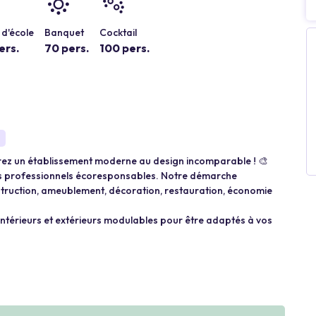
d'école
Banquet
Cocktail
ers.
70 pers.
100 pers.
uvrez un établissement moderne au design incomparable ! 🎨
ts professionnels écoresponsables. Notre démarche
struction, ameublement, décoration, restauration, économie
intérieurs et extérieurs modulables pour être adaptés à vos