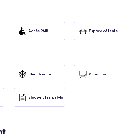
Accès PMR
Espace détente
Climatisation
Paperboard
Blocs-notes & stylo
nt