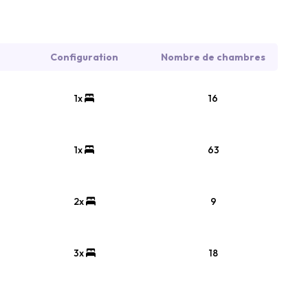
Configuration
Nombre de chambres
1x
16
1x
63
2x
9
3x
18