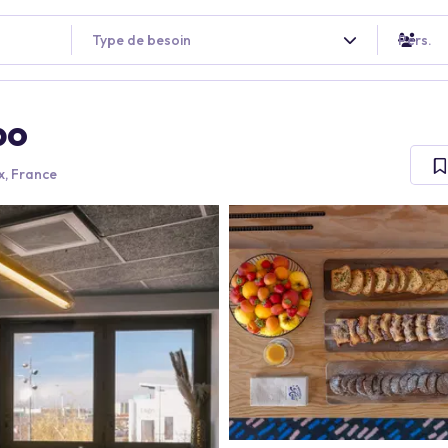
Type de besoin
Pers.
po
x, France