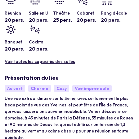
Réunion
Salle en U
Théâtre
Cabaret
Rang d'école
20 pers.
20 pers.
25 pers.
20 pers.
20 pers.
Banquet
Cocktail
20 pers.
20 pers.
Voir toutes les capacités des salles
Présentation du lieu
Au vert
Charme
Cosy
Vue imprenable
Une vue extraordinaire sur la Seine, avec certainement le plus
beau point de vue des Yvelines, et peut être de l'Île de France,
qui vous laissera un souvenir inoubliable. Venez découvrir ce
domaine, à 45 minutes de Paris la Défense, 55 minutes de Rouen
et 90 minutes de Deauville, qui est édifié sur un terrain de 1,3
hectare au vert et au calme absolu pour une réunion en toute
quiétude.