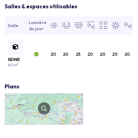
Salles & espaces utilisables
Lumière
Salle
du jour
20
20
25
20
20
20
20
SEINE
2
40 m
Plans