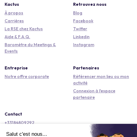
Kactus
Retrouvez nous
À propos
Blog
Carrières
Facebook
La RSE chez Kactus
Twitter
Aide & F.A.Q.
Linkedin
Baromètre du Meetings &
Instagram
Events
Entreprise
Partenaires
Notre offre corporate
Référencer mon lieu ou mon
activité
Connexion à l'espace
partenaire
Contact
+33184809292
hello@kactus.com