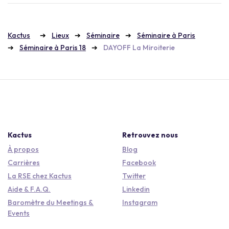
Kactus
Lieux
Séminaire
Séminaire à Paris
Séminaire à Paris 18
DAYOFF La Miroiterie
Kactus
Retrouvez nous
À propos
Blog
Carrières
Facebook
La RSE chez Kactus
Twitter
Aide & F.A.Q.
Linkedin
Baromètre du Meetings &
Instagram
Events