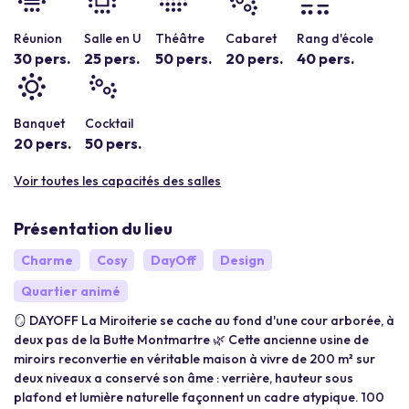
Réunion
Salle en U
Théâtre
Cabaret
Rang d'école
30 pers.
25 pers.
50 pers.
20 pers.
40 pers.
Banquet
Cocktail
20 pers.
50 pers.
Voir toutes les capacités des salles
Présentation du lieu
Charme
Cosy
DayOff
Design
Quartier animé
🪞 DAYOFF La Miroiterie se cache au fond d'une cour arborée, à
deux pas de la Butte Montmartre 🌿 Cette ancienne usine de
miroirs reconvertie en véritable maison à vivre de 200 m² sur
deux niveaux a conservé son âme : verrière, hauteur sous
plafond et lumière naturelle façonnent un cadre atypique. 100