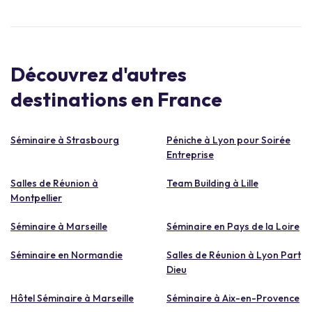
Découvrez d'autres
destinations en France
Séminaire à Strasbourg
Péniche à Lyon pour Soirée
Entreprise
Salles de Réunion à
Team Building à Lille
Montpellier
Séminaire à Marseille
Séminaire en Pays de la Loire
Séminaire en Normandie
Salles de Réunion à Lyon Part
Dieu
Hôtel Séminaire à Marseille
Séminaire à Aix-en-Provence