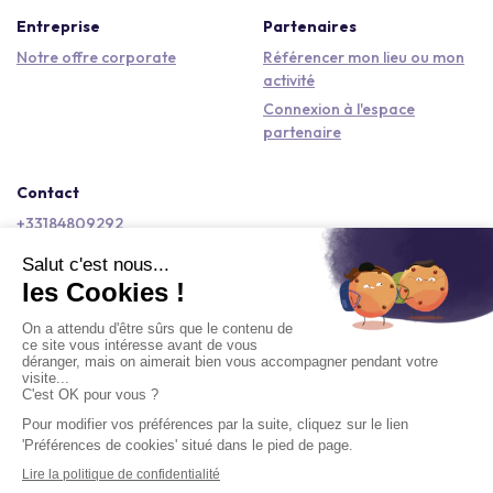
Entreprise
Partenaires
Notre offre corporate
Référencer mon lieu ou mon
activité
Connexion à l'espace
partenaire
Contact
+33184809292
hello@kactus.com
Copyright © 2026 Kactus Tous droits réservés
Conditions générales d'utilisation
Mentions légales
Signaler un contenu
Politique de confidentialité
Accessibilité : non conforme