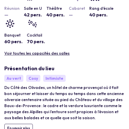
Réunion
Salle en U
Théâtre
Cabaret
Rang d'école
—
42 pers.
40 pers.
—
40 pers.
Banquet
Cocktail
60 pers.
70 pers.
Voir toutes les capacités des salles
Présentation du lieu
Au vert
Cosy
Intimiste
Du Côté des Olivades, un hôtel de charme provençal où il fait
bon séjourner et laisser du temps au temps dans cette ancienne
oliveraie centenaire située au pied du Château et du village des
Baux-de-Provence : le cadre et la verdure luxuriante comme le
paysage des Alpilles qui l’entoure sont propices à l’évasion et
aux belles balades et ce quelle que soit la saison.
En savoir plus