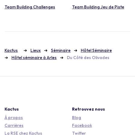
Team Building Challenges
Team Building Jeu de Piste
Kactus
Lieux
Séminaire
Hôtel Séminaire
Hôtel séminaire à Arles
Du Côté des Olivades
Kactus
Retrouvez nous
À propos
Blog
Carrières
Facebook
La RSE chez Kactus
Twitter