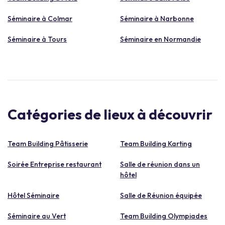
Séminaire à Colmar
Séminaire à Narbonne
Séminaire à Tours
Séminaire en Normandie
Catégories de lieux à découvrir
Team Building Pâtisserie
Team Building Karting
Soirée Entreprise restaurant
Salle de réunion dans un
hôtel
Hôtel Séminaire
Salle de Réunion équipée
Séminaire au Vert
Team Building Olympiades