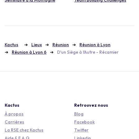
Kactus
Lieux
Réunion
Réunion à Lyon
Réunion à Lyon 6
D'un Siège à l'Autre - Récamier
Kactus
Retrouvez nous
À propos
Blog
Carrières
Facebook
La RSE chez Kactus
Twitter
Aide & F.A.Q.
Linkedin