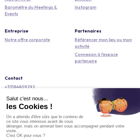
Baromètre du Meetings &
Instagram
Events
Entreprise
Partenaires
Notre offre corporate
Référencer mon lieu ou mon
activité
Connexion à l'espace
partenaire
Contact
+33184809292
hello@kactus.com
Copyright © 2026 Kactus Tous droits réservés
Conditions générales d'utilisation
Mentions légales
Signaler un contenu
Politique de confidentialité