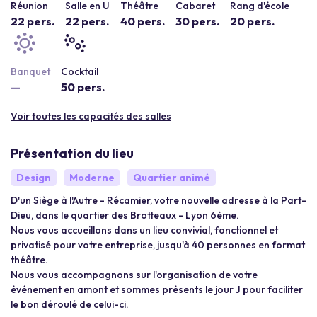
Réunion
Salle en U
Théâtre
Cabaret
Rang d'école
22 pers.
22 pers.
40 pers.
30 pers.
20 pers.
Banquet
Cocktail
—
50 pers.
Voir toutes les capacités des salles
Présentation du lieu
Design
Moderne
Quartier animé
D'un Siège à l'Autre - Récamier, votre nouvelle adresse à la Part-
Dieu, dans le quartier des Brotteaux - Lyon 6ème.
Nous vous accueillons dans un lieu convivial, fonctionnel et
privatisé pour votre entreprise, jusqu'à 40 personnes en format
théâtre.
Nous vous accompagnons sur l'organisation de votre
événement en amont et sommes présents le jour J pour faciliter
le bon déroulé de celui-ci.