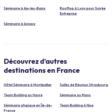
Séminaire à Aix-les-Bains
Rooftop à Lyon pour Soirée
Entreprise
Séminaire à Annecy
Découvrez d'autres
destinations en France
Hôtel Séminaire à Montpellier
Salles de Réunion Strasbourg
Team Building au Havre
Séminaire au Mans
Séminaire atypique en Île-de-
Team Building à Nice
France