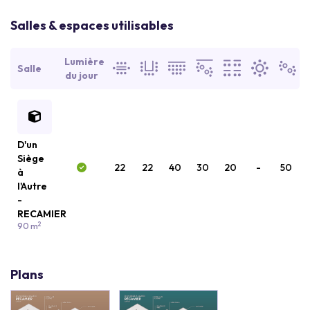
Salles & espaces utilisables
Lumière
Salle
du jour
D'un
Siège
22
22
40
30
20
-
50
à
l'Autre
-
RECAMIER
2
90 m
Plans