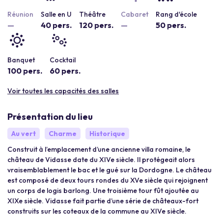
Réunion
Salle en U
Théâtre
Cabaret
Rang d'école
—
40 pers.
120 pers.
—
50 pers.
Banquet
Cocktail
100 pers.
60 pers.
Voir toutes les capacités des salles
Présentation du lieu
Au vert
Charme
Historique
Construit à l’emplacement d’une ancienne villa romaine, le
château de Vidasse date du XIVe siècle. Il protégeait alors
vraisemblablement le bac et le gué sur la Dordogne. Le château
est composé de deux tours rondes du XVe siècle qui rejoignent
un corps de logis barlong. Une troisième tour fût ajoutée au
XIXe siècle. Vidasse fait partie d’une série de châteaux-fort
construits sur les coteaux de la commune au XIVe siècle.