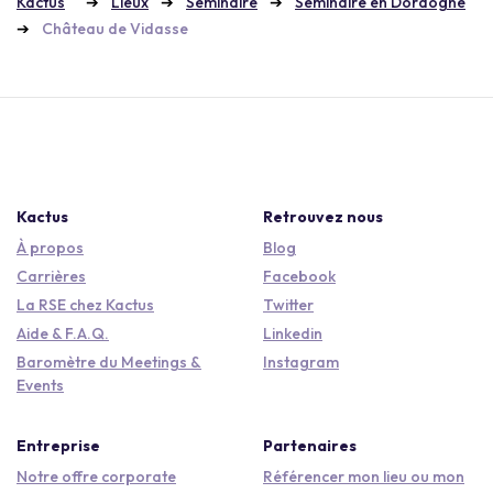
Kactus
Lieux
Séminaire
Séminaire en Dordogne
Château de Vidasse
Kactus
Retrouvez nous
À propos
Blog
Carrières
Facebook
La RSE chez Kactus
Twitter
Aide & F.A.Q.
Linkedin
Baromètre du Meetings &
Instagram
Events
Entreprise
Partenaires
Notre offre corporate
Référencer mon lieu ou mon