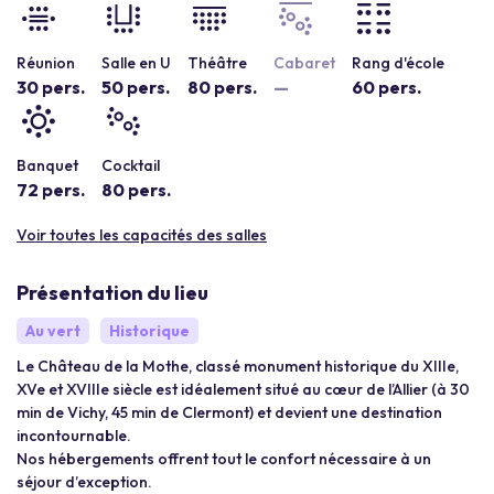
Réunion
Salle en U
Théâtre
Cabaret
Rang d'école
30 pers.
50 pers.
80 pers.
—
60 pers.
Banquet
Cocktail
72 pers.
80 pers.
Voir toutes les capacités des salles
Présentation du lieu
Au vert
Historique
Le Château de la Mothe, classé monument historique du XIIIe,
XVe et XVIIIe siècle est idéalement situé au cœur de l’Allier (à 30
min de Vichy, 45 min de Clermont) et devient une destination
incontournable.
Nos hébergements offrent tout le confort nécessaire à un
séjour d’exception.