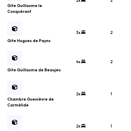
2x
2
Gite Guillaume le
Conquérant
3x
2
Gite Hugues de Payns
4x
2
Gite Guillaume de Beaujeu
2x
1
Chambre Guenièvre de
Carmélide
2x
1