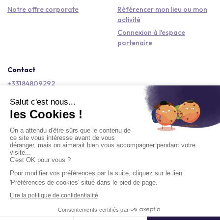
Notre offre corporate
Référencer mon lieu ou mon
activité
Connexion à l'espace
partenaire
Contact
+33184809292
hello@kactus.com
Copyright © 2026 Kactus Tous droits réservés
Conditions générales d'utilisation
Mentions légales
Signaler un contenu
Politique de confidentialité
Accessibilité : non conforme
Demander un devis