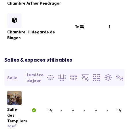
Chambre Arthur Pendragon
1x
1
Chambre Hildegarde de
Bingen
Salles & espaces utilisables
Lumière
Salle
du jour
Salle
14
-
-
-
-
-
14
des
Templiers
2
36 m