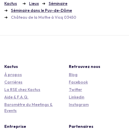
Kactus
Lieux
Séminaire
Séminaire dans le Puy-de-Dôme
Château de la Mothe à Vicq 03450
Kactus
Retrouvez nous
À propos
Blog
Carrières
Facebook
La RSE chez Kactus
Twitter
Aide & F.A.Q.
Linkedin
Baromètre du Meetings &
Instagram
Events
Entreprise
Partenaires