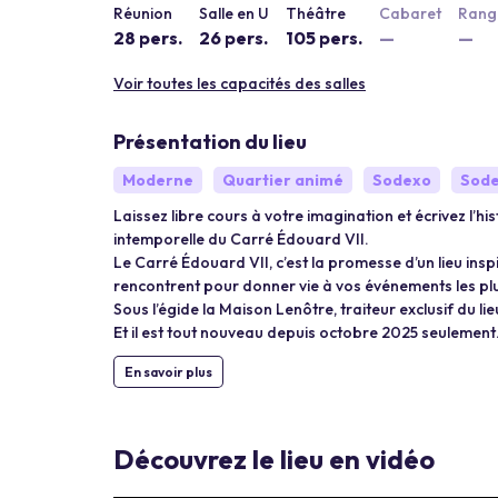
Réunion
Salle en U
Théâtre
Cabaret
Rang 
28 pers.
26 pers.
105 pers.
—
—
Voir toutes les capacités des salles
Présentation du lieu
Moderne
Quartier animé
Sodexo
Sode
Laissez libre cours à votre imagination et écrivez l’
intemporelle du Carré Édouard VII.
Le Carré Édouard VII, c’est la promesse d’un lieu insp
rencontrent pour donner vie à vos événements les pl
Sous l’égide la Maison Lenôtre, traiteur exclusif du li
Et il est tout nouveau depuis octobre 2025 seulement
En savoir plus
Découvrez le lieu en vidéo