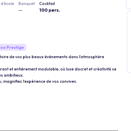
d'école
Banquet
Cocktail
—
100 pers.
xo Prestige
histoire de vos plus beaux événements dans l’atmosphère
irant et entièrement modulable, où luxe discret et créativité se
us ambitieux.
eu, magnifiez l’expérience de vos convives.
.