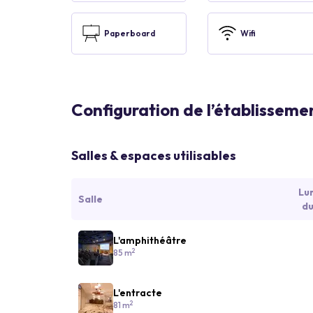
Paperboard
Wifi
Configuration de l’établisseme
Salles & espaces utilisables
Lu
Salle
du
L'amphithéâtre
2
85 m
L'entracte
2
81 m