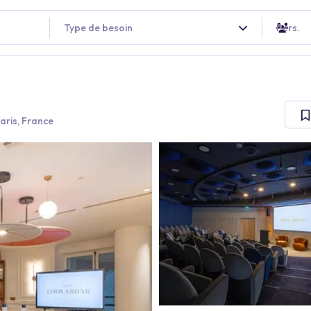
Type de besoin
Pers.
aris, France