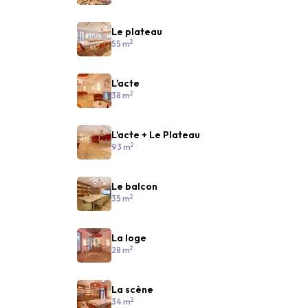
Le plateau
2
55 m
L'acte
2
38 m
L'acte + Le Plateau
2
93 m
Le balcon
2
35 m
La loge
2
28 m
La scène
2
34 m