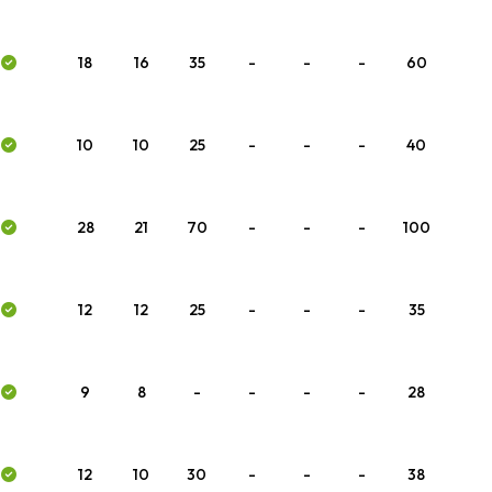
18
16
35
-
-
-
60
10
10
25
-
-
-
40
28
21
70
-
-
-
100
12
12
25
-
-
-
35
9
8
-
-
-
-
28
12
10
30
-
-
-
38