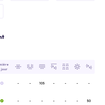
nt
mière
 jour
-
-
105
-
-
-
-
-
-
-
-
-
-
50