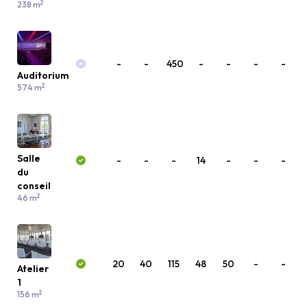
2
238 m
-
-
450
-
-
-
-
Auditorium
2
574 m
Salle
-
-
-
14
-
-
-
du
conseil
2
46 m
20
40
115
48
50
-
-
Atelier
1
2
156 m