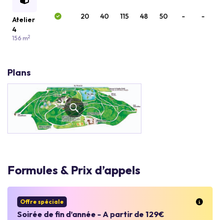
20
40
115
48
50
-
-
Atelier
4
2
156 m
Plans
Formules & Prix d’appels
Offre spéciale
Soirée de fin d’année - A partir de 129€