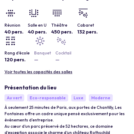
Réunion
Salle en U
Théâtre
Cabaret
40 pers.
40 pers.
450 pers.
132 pers.
Rang d'école
Banquet
Cocktail
120 pers.
—
—
Voir toutes les capacités des salles
Présentation du lieu
Au vert
Eco-responsable
Luxe
Moderne
À seulement 25 minutes de Paris, aux portes de Chantilly, Les
Fontaines offre un cadre unique pensé exclusivement pour les
événements d’entreprise.
Au cœur d’un parc préservé de 52 hectares, ce domaine
d’exception associe le charme d’un château Rothschild