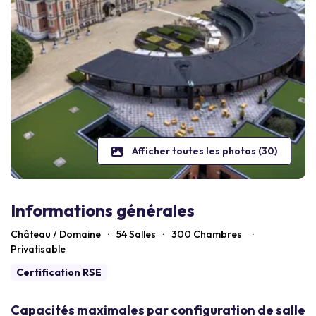
Afficher toutes les photos (30)
Informations générales
Château / Domaine
·
54 Salles
·
300
Chambres
·
Privatisable
Certification RSE
Capacités maximales par configuration de salle