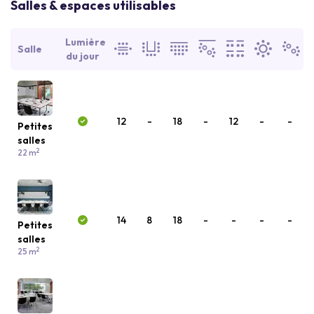
Salles & espaces utilisables
Lumière
Salle
du jour
12
-
18
-
12
-
-
Petites
salles
2
22 m
14
8
18
-
-
-
-
Petites
salles
2
25 m