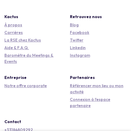
Kactus
Retrouvez nous
À propos
Blog
Carrières
Facebook
La RSE chez Kactus
Twitter
Aide & F.A.Q.
Linkedin
Baromètre du Meetings &
Instagram
Events
Entreprise
Partenaires
Notre offre corporate
Référencer mon lieu ou mon
activité
Connexion à l'espace
partenaire
Contact
+33184809292