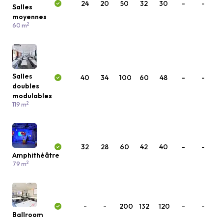
24
20
50
32
30
-
-
Salles
moyennes
2
60 m
Salles
40
34
100
60
48
-
-
doubles
modulables
2
119 m
32
28
60
42
40
-
-
Amphithéâtre
2
79 m
-
-
200
132
120
-
-
Ballroom