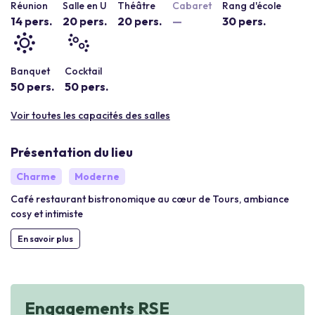
Réunion
Salle en U
Théâtre
Cabaret
Rang d'école
14 pers.
20 pers.
20 pers.
—
30 pers.
Banquet
Cocktail
50 pers.
50 pers.
Voir toutes les capacités des salles
Présentation du lieu
Charme
Moderne
Café restaurant bistronomique au cœur de Tours, ambiance
cosy et intimiste
En savoir plus
Engagements RSE