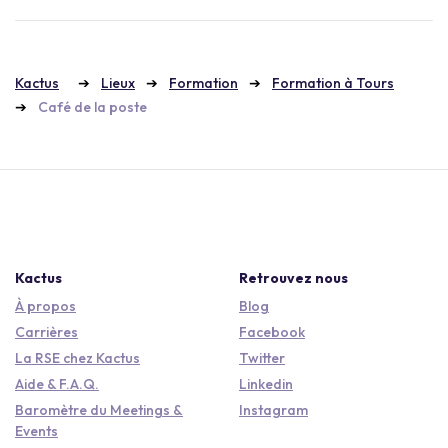
Kactus
Lieux
Formation
Formation à Tours
Café de la poste
Kactus
Retrouvez nous
À propos
Blog
Carrières
Facebook
La RSE chez Kactus
Twitter
Aide & F.A.Q.
Linkedin
Baromètre du Meetings &
Instagram
Events