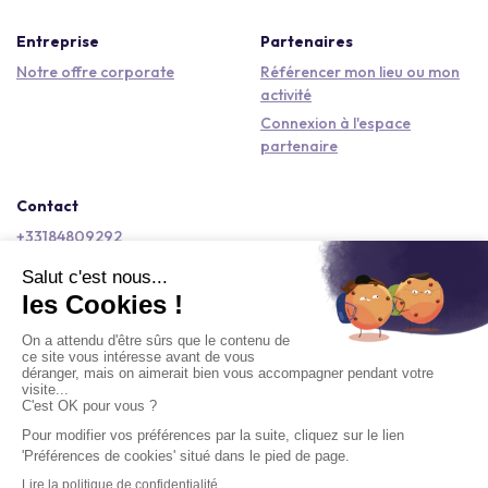
Entreprise
Partenaires
Notre offre corporate
Référencer mon lieu ou mon
activité
Connexion à l'espace
partenaire
Contact
+33184809292
hello@kactus.com
Copyright © 2026 Kactus Tous droits réservés
Conditions générales d'utilisation
Mentions légales
Signaler un contenu
Politique de confidentialité
Accessibilité : non conforme