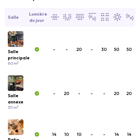
Lumière
Salle
du jour
-
-
20
-
30
50
50
Salle
principale
2
60 m
-
20
-
-
-
20
20
Salle
annexe
2
30 m
14
10
10
-
-
14
14
Patio