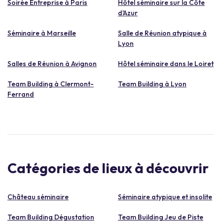
Soirée Entreprise à Paris
Hôtel séminaire sur la Côte
d'Azur
Séminaire à Marseille
Salle de Réunion atypique à
Lyon
Salles de Réunion à Avignon
Hôtel séminaire dans le Loiret
Team Building à Clermont-
Team Building à Lyon
Ferrand
Catégories de lieux à découvrir
Château séminaire
Séminaire atypique et insolite
Team Building Dégustation
Team Building Jeu de Piste