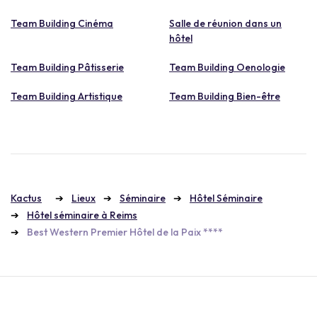
Team Building Cinéma
Salle de réunion dans un
hôtel
Team Building Pâtisserie
Team Building Oenologie
Team Building Artistique
Team Building Bien-être
Kactus
Lieux
Séminaire
Hôtel Séminaire
Hôtel séminaire à Reims
Best Western Premier Hôtel de la Paix ****