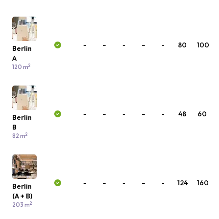
-
-
-
-
-
80
100
Berlin
A
2
120 m
-
-
-
-
-
48
60
Berlin
B
2
82 m
-
-
-
-
-
124
160
Berlin
(A + B)
2
203 m