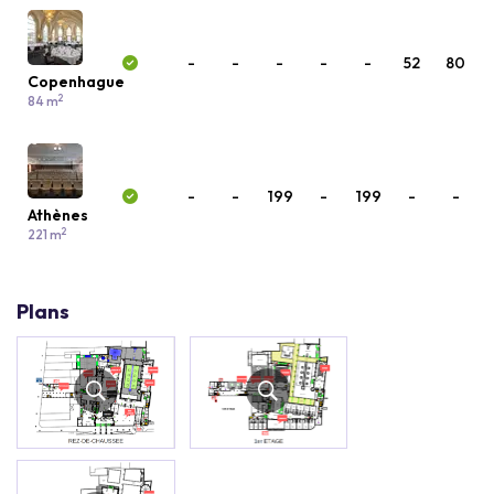
-
-
-
-
-
52
80
Copenhague
2
84 m
-
-
199
-
199
-
-
Athènes
2
221 m
Plans