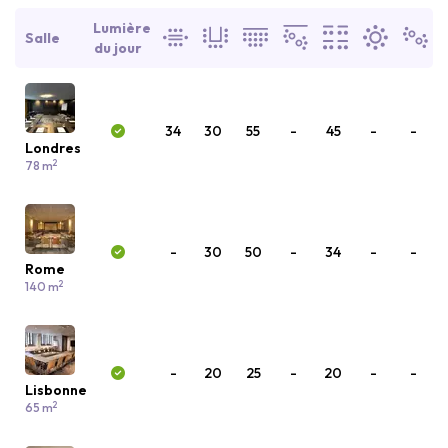
Lumière
Salle
du jour
34
30
55
-
45
-
-
Londres
2
78 m
-
30
50
-
34
-
-
Rome
2
140 m
-
20
25
-
20
-
-
Lisbonne
2
65 m