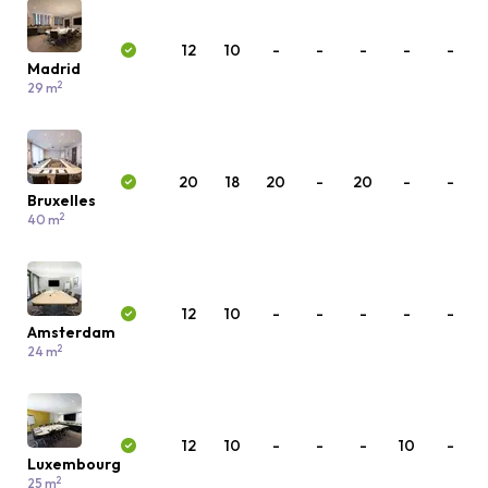
12
10
-
-
-
-
-
Madrid
2
29 m
20
18
20
-
20
-
-
Bruxelles
2
40 m
12
10
-
-
-
-
-
Amsterdam
2
24 m
12
10
-
-
-
10
-
Luxembourg
2
25 m