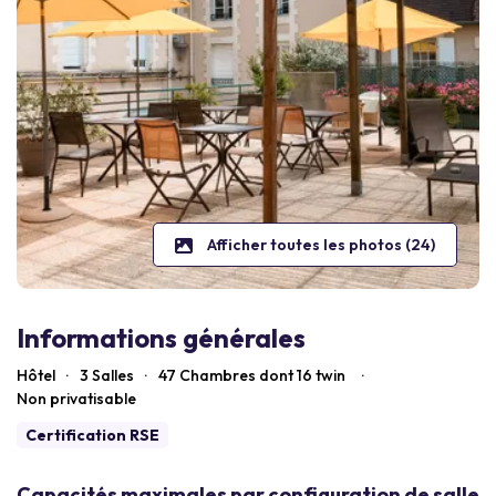
Afficher toutes les photos (24)
Informations générales
Hôtel
·
3 Salles
·
47
Chambres dont 16 twin
·
Non privatisable
Certification RSE
Capacités maximales par configuration de salle