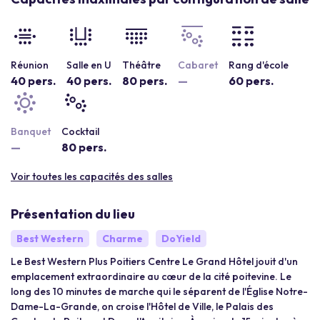
Réunion
Salle en U
Théâtre
Cabaret
Rang d'école
40 pers.
40 pers.
80 pers.
—
60 pers.
Banquet
Cocktail
—
80 pers.
Voir toutes les capacités des salles
Présentation du lieu
Best Western
Charme
DoYield
Le Best Western Plus Poitiers Centre Le Grand Hôtel jouit d'un
emplacement extraordinaire au cœur de la cité poitevine. Le
long des 10 minutes de marche qui le séparent de l'Église Notre-
Dame-La-Grande, on croise l'Hôtel de Ville, le Palais des