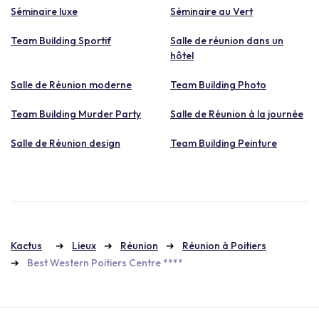
Séminaire luxe
Séminaire au Vert
Team Building Sportif
Salle de réunion dans un
hôtel
Salle de Réunion moderne
Team Building Photo
Team Building Murder Party
Salle de Réunion à la journée
Salle de Réunion design
Team Building Peinture
Kactus
Lieux
Réunion
Réunion à Poitiers
Best Western Poitiers Centre ****