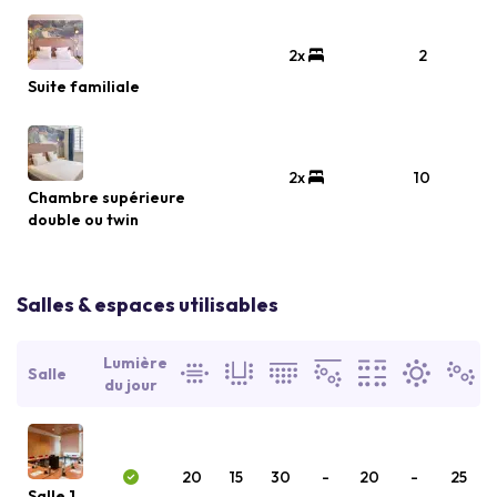
2x
2
Suite familiale
2x
10
Chambre supérieure
double ou twin
Salles & espaces utilisables
Lumière
Salle
du jour
20
15
30
-
20
-
25
Salle 1