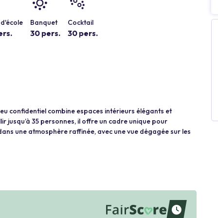
d'école
Banquet
Cocktail
ers.
30 pers.
30 pers.
lieu confidentiel combine espaces intérieurs élégants et
r jusqu’à 35 personnes, il offre un cadre unique pour
dans une atmosphère raffinée, avec une vue dégagée sur les
waiting