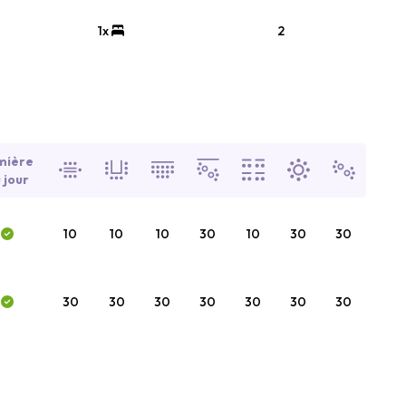
1x
2
mière
 jour
10
10
10
30
10
30
30
30
30
30
30
30
30
30