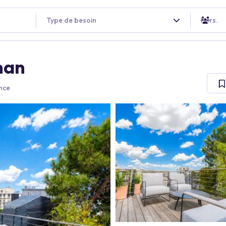
Type de besoin
Pers.
man
ance