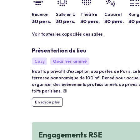
Réunion
Salle en U
Théâtre
Cabaret
Rang 
30 pers.
30 pers.
30 pers.
30 pers.
30 p
Voir toutes les capacités des salles
Présentation du lieu
Cosy
Quartier animé
Rooftop privatif d’exception aux portes de Paris, ce 
terrasse panoramique de 100 m². Pensé pour accueilli
organiser des événements professionnels ou privés 
toits parisiens. ￼
En savoir plus
Engagements RSE