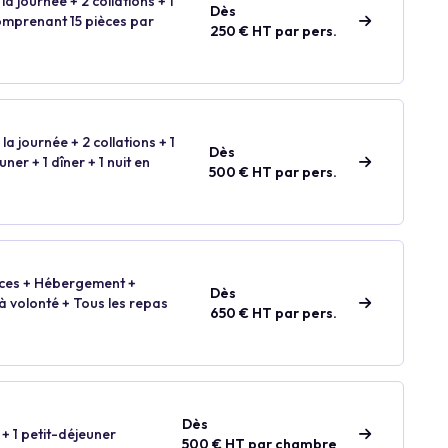
la journée + 2 collations + 1
Dès
comprenant 15 pièces par
250 € HT par pers.
la journée + 2 collations + 1
Dès
ner + 1 dîner + 1 nuit en
500 € HT par pers.
paces + Hébergement +
Dès
 à volonté + Tous les repas
650 € HT par pers.
Dès
 + 1 petit-déjeuner
500 € HT par chambre