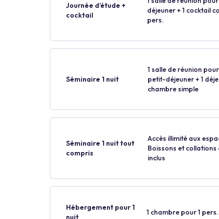
1 salle de réunion pour 
Journée d’étude +
déjeuner + 1 cocktail 
cocktail
pers.
1 salle de réunion pour 
Séminaire 1 nuit
petit-déjeuner + 1 déjeu
chambre simple
Accès illimité aux es
Séminaire 1 nuit tout
Boissons et collations
compris
inclus
Hébergement pour 1
1 chambre pour 1 pers.
nuit