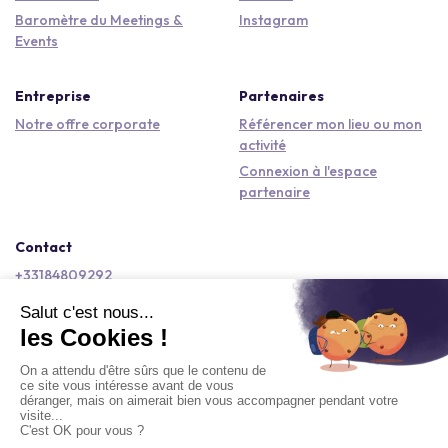
Baromètre du Meetings &
Instagram
Events
Entreprise
Partenaires
Notre offre corporate
Référencer mon lieu ou mon
activité
Connexion à l'espace
partenaire
Contact
+33184809292
hello@kactus.com
Copyright © 2026 Kactus Tous droits réservés
Conditions générales d'utilisation
Mentions légales
Signaler un contenu
Politique de confidentialité
Accessibilité : non conforme