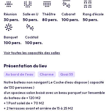
Réunion
Salle en U
Théâtre
Cabaret
Rang d'école
30 pers.
50 pers.
80 pers.
100 pers.
50 pers.
Banquet
Cocktail
100 pers.
100 pers.
Voir toutes les capacités des salles
Présentation du lieu
Au bord de l'eau
Charme
Quai 55
Notre bateau non navigant Le Coche d’eau dispose ( capacité
de 130 personnes )
d’un spacieux salon boisé avec un beau parquet sur l’ensemble
du bateau de + 120 M2
+ 1 Pont soleil de + 70 M2
+ 2 terrasses avant et arrière de 15 à 25 M2