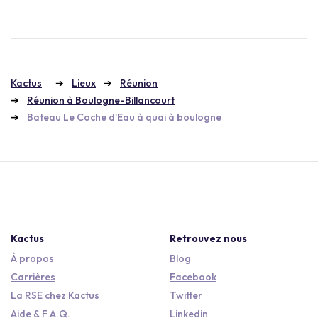
Kactus
Lieux
Réunion
Réunion à Boulogne-Billancourt
Bateau Le Coche d'Eau à quai à boulogne
Kactus
Retrouvez nous
À propos
Blog
Carrières
Facebook
La RSE chez Kactus
Twitter
Aide & F.A.Q.
Linkedin