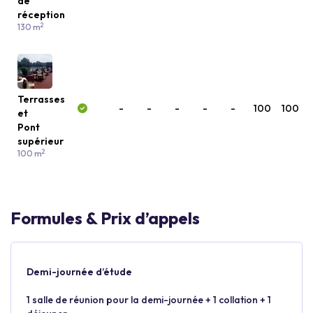
de
réception
2
130 m
Terrasses
-
-
-
-
-
100
100
et
Pont
supérieur
2
100 m
Formules & Prix d’appels
Demi-journée d’étude
1 salle de réunion pour la demi-journée + 1 collation + 1