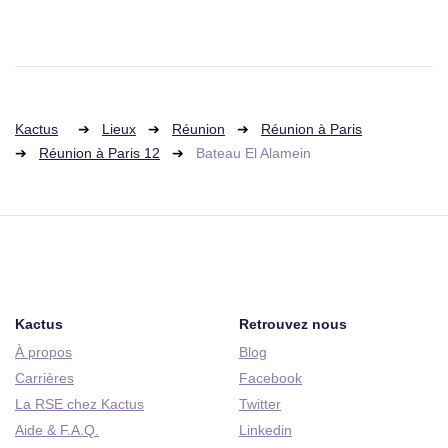
Kactus
Lieux
Réunion
Réunion à Paris
Réunion à Paris 12
Bateau El Alamein
Kactus
Retrouvez nous
À propos
Blog
Carrières
Facebook
La RSE chez Kactus
Twitter
Aide & F.A.Q.
Linkedin