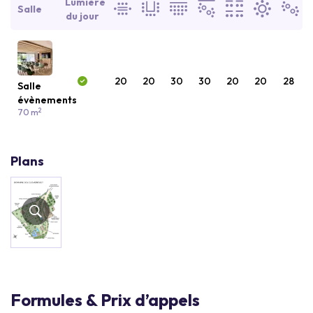
Lumière
Salle
du jour
20
20
30
30
20
20
28
Salle
évènements
2
70 m
Plans
Formules & Prix d’appels