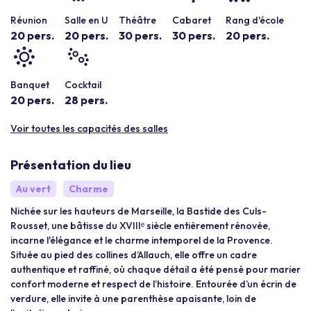
Réunion
Salle en U
Théâtre
Cabaret
Rang d'école
20 pers.
20 pers.
30 pers.
30 pers.
20 pers.
Banquet
Cocktail
20 pers.
28 pers.
Voir toutes les capacités des salles
Présentation du lieu
Au vert
Charme
Nichée sur les hauteurs de Marseille, la Bastide des Culs-
Rousset, une bâtisse du XVIIIᵉ siècle entièrement rénovée,
incarne l'élégance et le charme intemporel de la Provence.
Située au pied des collines d’Allauch, elle offre un cadre
authentique et raffiné, où chaque détail a été pensé pour marier
confort moderne et respect de l’histoire. Entourée d’un écrin de
verdure, elle invite à une parenthèse apaisante, loin de