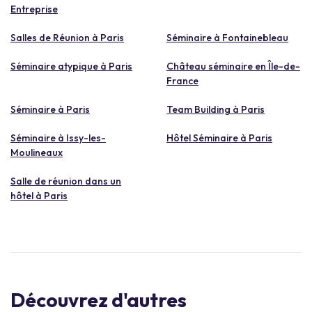
Entreprise
Salles de Réunion à Paris
Séminaire à Fontainebleau
Séminaire atypique à Paris
Château séminaire en Île-de-
France
Séminaire à Paris
Team Building à Paris
Séminaire à Issy-les-
Hôtel Séminaire à Paris
Moulineaux
Salle de réunion dans un
hôtel à Paris
Découvrez d'autres