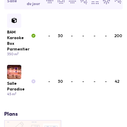
Salle
du jour
BAM
-
30
-
-
-
-
200
Karaoke
Box
Parmentier
2
350 m
-
30
-
-
-
-
42
Salle
Paradise
2
45 m
Plans