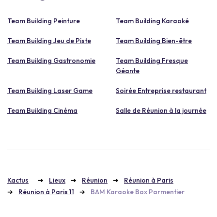
Team Building Peinture
Team Building Karaoké
Team Building Jeu de Piste
Team Building Bien-être
Team Building Gastronomie
Team Building Fresque
Géante
Team Building Laser Game
Soirée Entreprise restaurant
Team Building Cinéma
Salle de Réunion à la journée
Kactus
Lieux
Réunion
Réunion à Paris
Réunion à Paris 11
BAM Karaoke Box Parmentier