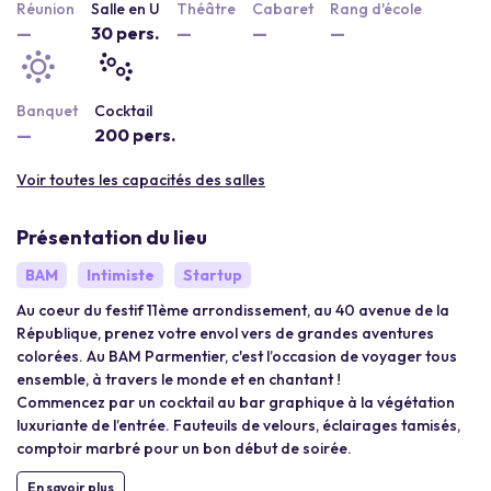
Réunion
Salle en U
Théâtre
Cabaret
Rang d'école
—
30 pers.
—
—
—
Banquet
Cocktail
—
200 pers.
Voir toutes les capacités des salles
Présentation du lieu
BAM
Intimiste
Startup
Au coeur du festif 11ème arrondissement, au 40 avenue de la
République, prenez votre envol vers de grandes aventures
colorées. Au BAM Parmentier, c'est l’occasion de voyager tous
ensemble, à travers le monde et en chantant !
Commencez par un cocktail au bar graphique à la végétation
luxuriante de l’entrée. Fauteuils de velours, éclairages tamisés,
comptoir marbré pour un bon début de soirée.
En savoir plus