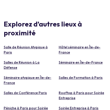
Explorez d’autres lieux à
proximité
Salle de Réunion Atypique à
Hôtel séminaire en Île-de-
Paris
France
Salles de Réunion à La
Séminaire en Île-de-France
Défense
Séminaire atypique en Île-de-
Salles de Formation à Paris
France
Salles de Conférence Paris
Rooftop à Paris pour Soirée
Entreprise
Péniche à Paris pour Soirée
Soirée Entreprise à Paris