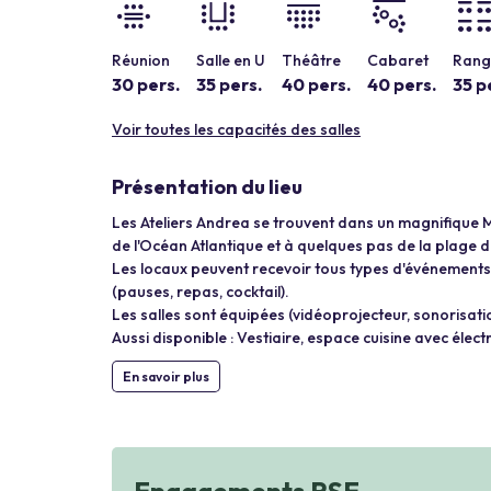
Réunion
Salle en U
Théâtre
Cabaret
Rang 
30 pers.
35 pers.
40 pers.
40 pers.
35 p
Voir toutes les capacités des salles
Présentation du lieu
Les Ateliers Andrea se trouvent dans un magnifique M
de l'Océan Atlantique et à quelques pas de la plage 
Les locaux peuvent recevoir tous types d'événements 
(pauses, repas, cocktail).
Les salles sont équipées (vidéoprojecteur, sonorisat
Aussi disponible : Vestiaire, espace cuisine avec él
En savoir plus