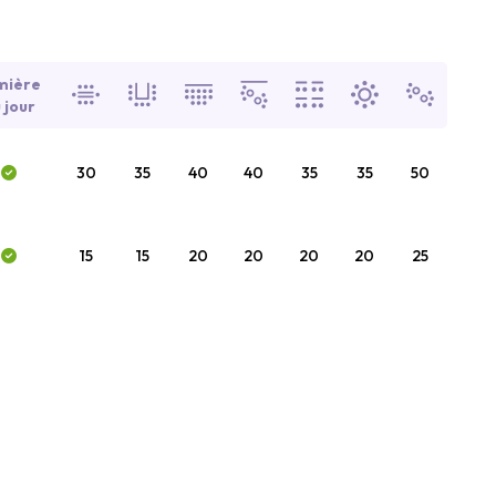
mière
 jour
30
35
40
40
35
35
50
15
15
20
20
20
20
25