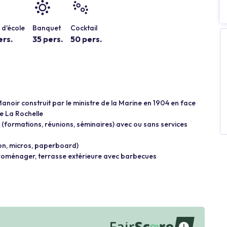
d'école
Banquet
Cocktail
ers.
35 pers.
50 pers.
anoir construit par le ministre de la Marine en 1904 en face
de La Rochelle
(formations, réunions, séminaires) avec ou sans services
ion, micros, paperboard)
ectroménager, terrasse extérieure avec barbecues