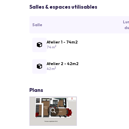
Salles & espaces utilisables
Lu
Salle
du
Atelier 1 - 74m2
2
74 m
Atelier 2 - 42m2
2
42 m
Plans