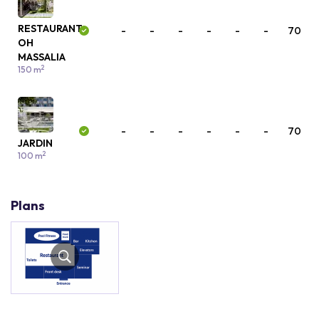
RESTAURANT
-
-
-
-
-
-
70
OH
MASSALIA
2
150 m
-
-
-
-
-
-
70
JARDIN
2
100 m
Plans