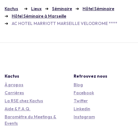
Kactus
Lieux
Séminaire
Hôtel Séminaire
Hôtel Séminaire à Marseille
AC HOTEL MARRIOTT MARSEILLE VELODROME ****
Kactus
Retrouvez nous
À propos
Blog
Carrières
Facebook
La RSE chez Kactus
Twitter
Aide & F.A.Q.
Linkedin
Baromètre du Meetings &
Instagram
Events