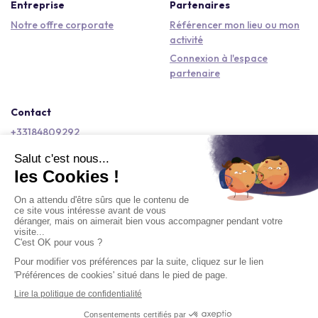
Entreprise
Partenaires
Notre offre corporate
Référencer mon lieu ou mon
activité
Connexion à l'espace
partenaire
Contact
+33184809292
hello@kactus.com
Copyright © 2026 Kactus Tous droits réservés
Conditions générales d'utilisation
Mentions légales
Signaler un contenu
Politique de confidentialité
Accessibilité : non conforme
Demander un devis