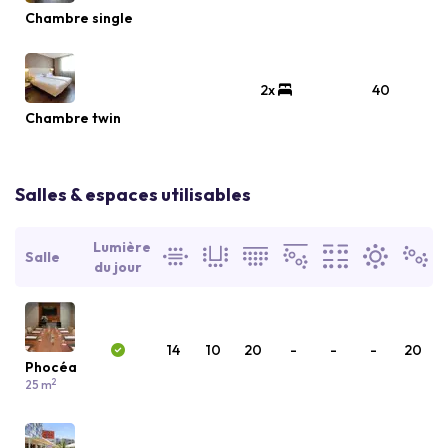
Chambre single
2x
40
Chambre twin
Salles & espaces utilisables
Lumière
Salle
du jour
14
10
20
-
-
-
20
Phocéa
2
25 m