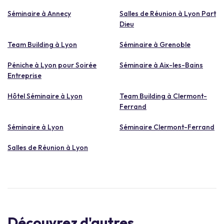
Séminaire à Annecy
Salles de Réunion à Lyon Part
Dieu
Team Building à Lyon
Séminaire à Grenoble
Péniche à Lyon pour Soirée
Séminaire à Aix-les-Bains
Entreprise
Hôtel Séminaire à Lyon
Team Building à Clermont-
Ferrand
Séminaire à Lyon
Séminaire Clermont-Ferrand
Salles de Réunion à Lyon
Découvrez d'autres