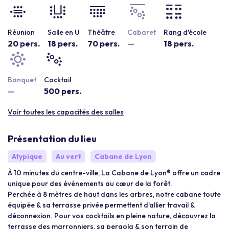
Réunion
Salle en U
Théâtre
Cabaret
Rang d'école
20 pers.
18 pers.
70 pers.
—
18 pers.
Banquet
Cocktail
—
500 pers.
Voir toutes les capacités des salles
Présentation du lieu
Atypique
Au vert
Cabane de Lyon
À 10 minutes du centre-ville, La Cabane de Lyon® offre un cadre
unique pour des événements au cœur de la forêt.
Perchée à 8 mètres de haut dans les arbres, notre cabane toute
équipée & sa terrasse privée permettent d'allier travail &
déconnexion. Pour vos cocktails en pleine nature, découvrez la
terrasse des marronniers, sa pergola & son terrain de