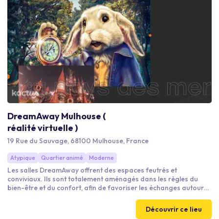
DreamAway Mulhouse (
réalité virtuelle )
19 Rue du Sauvage, 68100 Mulhouse, France
Atypique
Quartier animé
Moderne
Les salles DreamAway offrent des espaces feutrés et
conviviaux. Ils sont totalement aménagés dans les règles du
bien-être et du confort, afin de favoriser les échanges autour
d'une activité spectaculaire. Nos espaces sont équipés de salles
de réunion et sont pour la plupart situés en centre ville.
Découvrir ce lieu