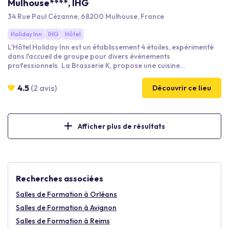
Mulhouse****, IHG
34 Rue Paul Cézanne, 68200 Mulhouse, France
Holiday Inn
IHG
Hôtel
L'Hôtel Holiday Inn est un établissement 4 étoiles, expérimenté
dans l'accueil de groupe pour divers événements
professionnels. La Brasserie K, propose une cuisine
traditionnelle et contemporaine qui plaira au plus grand
nombre. Nous offrons un accès à l'espace de remise en forme
4.5
(2 avis)
Découvrir ce lieu
pour les résidents de l'hôtel, qui comprend un sauna, un
hammam, une piscine avec un espace bulles et une salle de
fitness.
Afficher plus de résultats
Recherches associées
Salles de Formation à Orléans
Salles de Formation à Avignon
Salles de Formation à Reims