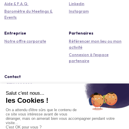
Aide & F.A.Q.
Linkedin
Baromètre du Meetings &
Instagram
Events
Entreprise
Partenaires
Notre offre corporate
Référencer mon lieu ou mon
activité
Connexion à l'espace
partenaire
Contact
+33184809292
hello@kactus.com
Copyright © 2026 Kactus Tous droits réservés
Conditions générales d'utilisation
Mentions légales
Signaler un contenu
Politique de confidentialité