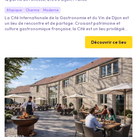
Atypique
Charme
Moderne
La Cité Internationale de la Gastronomie et du Vin de Dijon est
un lieu de rencontre et de partage. Croisant patrimoine et
culture gastronomique française, la Cité est un lieu privilégié
pour réunir vos équipes, accueillir vos clients et travailler dans
un environnement chaleureux et inspirant. Les rencontres
Découvrir ce lieu
enrichissent votre vision et celle de vos invités ! Organisez votre
évènement (espace de 10 à 700 pers.), dans l’un de nos
espaces sur la Route des Grands Crus.