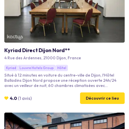
Kyriad Direct Dijon Nord**
4 Rue des Ardennes, 21000 Dijon, France
Kyriad
Louvre Hotels Group
Hôtel
Situé à 12 minutes en voiture du centre-ville de Dijon, l'Hôtel
Balladins Dijon Nord propose une réception ouverte 24h/24
avec un veilleur de nuit, 60 chambres climatisées avec
connexion Wi-Fi gratuite, des salles de réunion et un restaurant.
Un parking privé gratuit est disponible sur place. Nous vous
4.0
(1 avis)
Découvrir ce lieu
proposons une prestations sur mesure, avec 1 salle de
séminaire de 85 m2 équipé des dernières technologies.