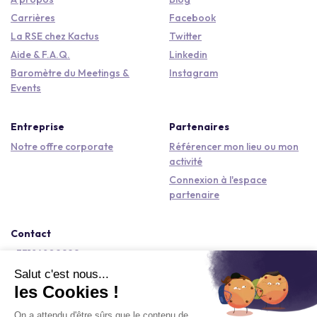
Carrières
Facebook
La RSE chez Kactus
Twitter
Aide & F.A.Q.
Linkedin
Baromètre du Meetings &
Instagram
Events
Entreprise
Partenaires
Notre offre corporate
Référencer mon lieu ou mon
activité
Connexion à l'espace
partenaire
Contact
+33184809292
hello@kactus.com