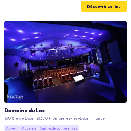
Kyriad Mirande vous reçoit dans un environnement flexible,
Découvrir ce lieu
adapté à chacun de vos besoins séminaires, de 5 à 100
personnes.
Domaine du Lac
150 Rte de Dijon, 21370 Plombières-lès-Dijon, France
Au vert
Moderne
Centre de conférences