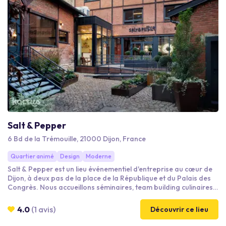
Salt & Pepper
6 Bd de la Trémouille, 21000 Dijon, France
Quartier animé
Design
Moderne
Salt & Pepper est un lieu événementiel d'entreprise au cœur de
Dijon, à deux pas de la place de la République et du Palais des
Congrès. Nous accueillons séminaires, team building culinaires,
CODIR, COMEX, réunions, journées d'études et soirées
d'entreprise de 5 à 150 personnes. 4 espaces modulables,
4.0
(1 avis)
Découvrir ce lieu
cuisine 100 % faite maison sur place, animations par nos chefs
et un interlocuteur unique du devis au bilan pour une