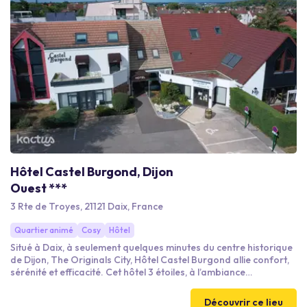
Hôtel Castel Burgond, Dijon
Ouest ***
3 Rte de Troyes, 21121 Daix, France
Quartier animé
Cosy
Hôtel
Situé à Daix, à seulement quelques minutes du centre historique
de Dijon, The Originals City, Hôtel Castel Burgond allie confort,
sérénité et efficacité. Cet hôtel 3 étoiles, à l’ambiance
contemporaine et chaleureuse, offre un cadre idéal pour les
séjours professionnels, les groupes et les séminaires
Découvrir ce lieu