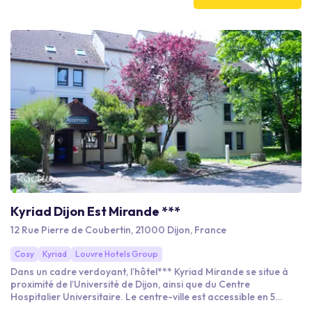
résidentiels dans la métropole dijonnaise, au calme de la
campagne bourguignonne.
Kyriad Dijon Est Mirande ***
12 Rue Pierre de Coubertin, 21000 Dijon, France
Cosy
Kyriad
Louvre Hotels Group
Dans un cadre verdoyant, l’hôtel*** Kyriad Mirande se situe à
proximité de l’Université de Dijon, ainsi que du Centre
Hospitalier Universitaire. Le centre-ville est accessible en 5
minutes (arrêt tram et bus à 100m). Avec ses 5 salons, l’hôtel