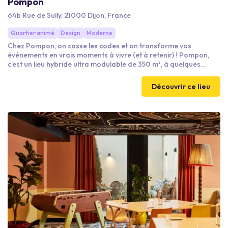
Pompon
64b Rue de Sully, 21000 Dijon, France
Quartier animé
Design
Moderne
Chez Pompon, on casse les codes et on transforme vos
événements en vrais moments à vivre (et à retenir) ! Pompon,
c’est un lieu hybride ultra modulable de 350 m², à quelques
minutes du centre ville de Dijon, qui peut accueillir jusqu’à 300
personnes. Idéal pour vos séminaires, soirées d’entreprise,
Découvrir ce lieu
ateliers ou journées de team building ! Facile d’accès : juste à
côté de la rocade et de l’arrêt de tram Mazen Sully, avec un
parking gratuit pour vos invités.