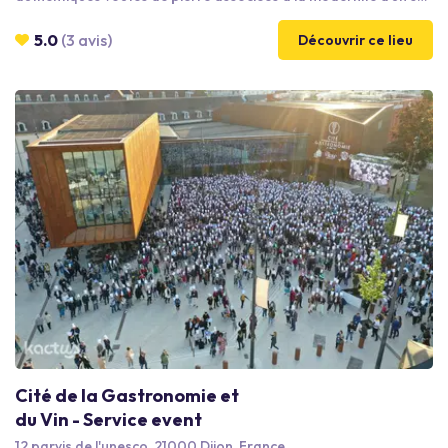
en béton ciré et de murs clairs, ce véritable caveau offre un
décor inattendu à tous vos événements d’entreprise.
5.0
(3 avis)
Découvrir ce lieu
Cité de la Gastronomie et
du Vin - Service event
12 parvis de l'unesco, 21000 Dijon, France