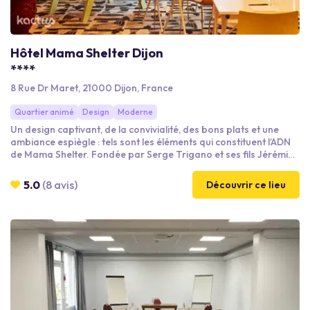
Hôtel Mama Shelter Dijon
****
8 Rue Dr Maret, 21000 Dijon, France
Quartier animé
Design
Moderne
Un design captivant, de la convivialité, des bons plats et une
ambiance espiègle : tels sont les éléments qui constituent l’ADN
de Mama Shelter. Fondée par Serge Trigano et ses fils Jérémie
et Benjamin, la marque a ébranlé le monde de l’hospitalité avec
un concept audacieux de « refuge urbain » en 2008. « Mama »
5.0
(8 avis)
Découvrir ce lieu
est rapidement devenue synonyme de générosité, d’hospitalité
chaleureuse et d’un soupçon de malice.