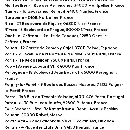
Montpellier
- 1 Rue des Pertuisanes, 34000 Montpellier, France
Nantes
- 16 Quai Ernest Renaud, 44100 Nantes, France
Narbonne
- D168, Narbonne, France
Nice
- 21 Boulevard de Riquier, 06300 Nice, France
Nîmes
- 5 Boulevard de Prague, 30000 Nîmes, France
Onet-le-Château
- Route de Conques, 12850 Onet-le-
Château, France
Palma
- 12 Carrer de Ramon y Cajal, 07011 Palma, Espagne
Paris
- 20 Avenue de la Porte de la Plaine, 75015 Paris, France
Paris
- 11 Rue du Helder, 75009 Paris, France
Pau
- 1 Avenue Edouard VII, 64000 Pau, France
Perpignan
- 18 Boulevard Jean Bourrat, 66000 Perpignan,
France
Poigny-la-Forêt
- 9 Route des Basses Masures, 78125 Poigny-
la-Forêt, France
Porto
- 146 Rua do Tenente Valadim, 4100-476 Porto, Portugal
Puteaux
- 10 Rue Jean Jaurès, 92800 Puteaux, France
Four Seasons Hôtel Rabat at Kasr Al Bahr
- Avenue Brahim
Roudani, 10000 Rabat, Maroc
Rovaniemi
- 29 Korkalonkatu, 96200 Rovaniemi, Finlande
Rungis
- 4 Place des États Unis, 94150 Rungis, France