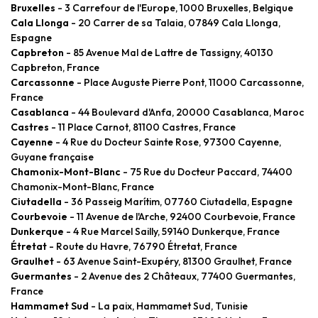
Bruxelles
- 3 Carrefour de l'Europe, 1000 Bruxelles, Belgique
Cala Llonga
- 20 Carrer de sa Talaia, 07849 Cala Llonga,
Espagne
Capbreton
- 85 Avenue Mal de Lattre de Tassigny, 40130
Capbreton, France
Carcassonne
- Place Auguste Pierre Pont, 11000 Carcassonne,
France
Casablanca
- 44 Boulevard d'Anfa, 20000 Casablanca, Maroc
Castres
- 11 Place Carnot, 81100 Castres, France
Cayenne
- 4 Rue du Docteur Sainte Rose, 97300 Cayenne,
Guyane française
Chamonix-Mont-Blanc
- 75 Rue du Docteur Paccard, 74400
Chamonix-Mont-Blanc, France
Ciutadella
- 36 Passeig Marítim, 07760 Ciutadella, Espagne
Courbevoie
- 11 Avenue de l'Arche, 92400 Courbevoie, France
Dunkerque
- 4 Rue Marcel Sailly, 59140 Dunkerque, France
Étretat
- Route du Havre, 76790 Étretat, France
Graulhet
- 63 Avenue Saint-Exupéry, 81300 Graulhet, France
Guermantes
- 2 Avenue des 2 Châteaux, 77400 Guermantes,
France
Hammamet Sud
- La paix, Hammamet Sud, Tunisie