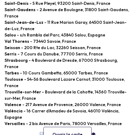
Saint-Denis
- 5 Rue Pleyel, 93200 Saint-Denis, France
Saint-Gaudens
- 2 Avenue de Boulogne, 31800 Saint-Gaudens,
France
Saint-Jean-de-Luz
- 11 Rue Marion Garay, 64500 Saint-Jean-
de-Luz, France
Salou
- s/n Rambla del Parc, 43840 Salou, Espagne
Val Thorens
- 73440 Savoie, France
Seissan
- 200 Rte du Lac, 32260 Seissan, France
Serris
- 7 Cours du Danube, 77700 Serris, France
Strasbourg
- 4 Boulevard de Dresde, 67000 Strasbourg,
France
Tarbes
- 10 Cours Gambetta, 65000 Tarbes, France
Toulouse
- 54-56 Boulevard Lazare Carnot, 31000 Toulouse,
France
Trouville-sur-Mer
- Boulevard de la Cahotte, 14360 Trouville-
sur-Mer, France
Valence
- 217 Avenue de Provence, 26000 Valence, France
València
- 16 Carrer d'Amadeu de Savoia, 46010 València,
Espagne
Versailles
- 2 bis Avenue de Paris, 78000 Versailles, France
Ouvrir la carte