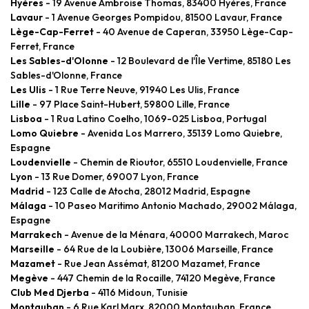
Hyères
- 19 Avenue Ambroise Thomas, 83400 Hyères, France
Lavaur
- 1 Avenue Georges Pompidou, 81500 Lavaur, France
Lège-Cap-Ferret
- 40 Avenue de Caperan, 33950 Lège-Cap-
Ferret, France
Les Sables-d'Olonne
- 12 Boulevard de l'Île Vertime, 85180 Les
Sables-d'Olonne, France
Les Ulis
- 1 Rue Terre Neuve, 91940 Les Ulis, France
Lille
- 97 Place Saint-Hubert, 59800 Lille, France
Lisboa
- 1 Rua Latino Coelho, 1069-025 Lisboa, Portugal
Lomo Quiebre
- Avenida Los Marrero, 35139 Lomo Quiebre,
Espagne
Loudenvielle
- Chemin de Rioutor, 65510 Loudenvielle, France
Lyon
- 13 Rue Domer, 69007 Lyon, France
Madrid
- 123 Calle de Atocha, 28012 Madrid, Espagne
Málaga
- 10 Paseo Maritimo Antonio Machado, 29002 Málaga,
Espagne
Marrakech
- Avenue de la Ménara, 40000 Marrakech, Maroc
Marseille
- 64 Rue de la Loubière, 13006 Marseille, France
Mazamet
- Rue Jean Assémat, 81200 Mazamet, France
Megève
- 447 Chemin de la Rocaille, 74120 Megève, France
Club Med Djerba
- 4116 Midoun, Tunisie
Montauban
- 6 Rue Karl Marx, 82000 Montauban, France