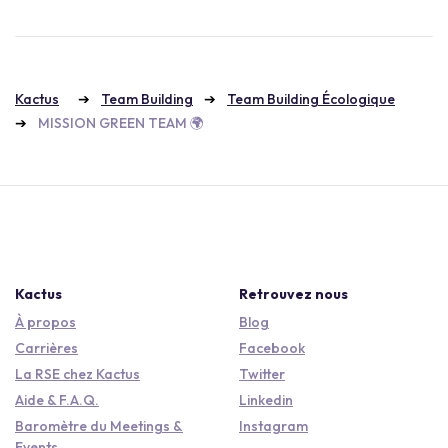
Kactus
Team Building
Team Building Écologique
MISSION GREEN TEAM 🌍
Kactus
Retrouvez nous
À propos
Blog
Carrières
Facebook
La RSE chez Kactus
Twitter
Aide & F.A.Q.
Linkedin
Baromètre du Meetings &
Instagram
Events