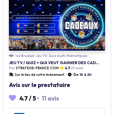
Loading...
Ice Breaker, Jeu TV, Quiz multi-thématiques
JEU TV / QUIZ > QUI VEUT GAGNER DES CADEAUX 🎁 ?
Par
STRATEGE-FRANCE.COM
4.7
(11 avis)
Sur le lieu de votre événement
De 1h à 2h
Avis sur le prestataire
4.7
/
5
•
11 avis