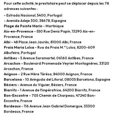
Pour cette activité, le prestataire peut se déplacer depuis les 78
adresses suivantes :
- Estrada Nacional, 5400, Portugal
- Avenida Adeje 300, 38678, Espagne
Plage de Pointe Marin
- Martinique
Aix-en-Provence
- 550 Rue Denis Papin, 13290 Aix-en-
Provence, France
Albi
- 48 Place Jean Jaurès, 81000 Albi, France
Praia Maria Luísa
- Rua da Praia M.ª Luísa, 8200-609
Albufeira, Portugal
Antibes
- 5 Avenue Saramartel, 06160 Antibes, France
Arcachon
- Boulevard Promenade Veyrier Montagnères, 33120
Arcachon, France
Avignon
- 2 Rue Mère Térésa, 84000 Avignon, France
Barcelona
- 10 Avinguda del Litoral, 08005 Barcelona, Espagne
Béziers
- Avenue du Viguier, Béziers, France
Biarritz
- 1 Avenue de l'Impératrice, 64200 Biarritz, France
Bon-Encontre
- 705 Chemin de Charpeau, 47240 Bon-
Encontre, France
Bordeaux
- 116 Avenue Jean Gabriel Domergue, 33300
Bordeaux, France