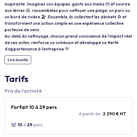
inspirante. Imaginez vos équipes, gants aux mains 🧤 et sourire
aux lèvres 😃, rassemblées pour nettoyer une plage, un parc ou
un bord de rivière 🏖️. Ensemble, ils collectent les déchets ♻️ et
transforment une action simple en une expérience collective
porteuse de sens.
Au-delà du nettoyage, chacun prend conscience de l’impact réel
de ses actes, renforce sa cohésion et développe sa fierté
d’appartenance à l’entreprise 💚.
Lire la suite
Tarifs
Prix de l’activité
Forfait 10 à 29 pers
À partir de
2 290 € HT
10
à
29
pers.