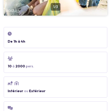
1/3
De 1h à 4h
10
à
2000
pers.
Intérieur
ou
Extérieur