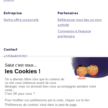
Entreprise
Partenaires
Notre offre corporate
Référencer mon lieu ou mon
activité
Connexion à l'espace
partenaire
Contact
+33184809292
hello@kactus.com
Copyright © 2026 Kactus Tous droits réservés
Conditions générales d'utilisation
Mentions légales
Signaler un contenu
Politique de confidentialité
Accessibilité : non conforme