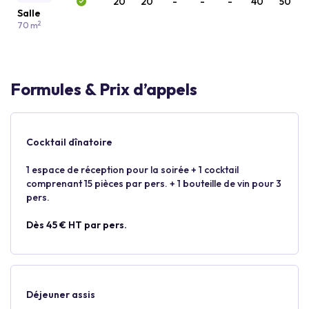
20
20
-
-
-
40
50
Salle
2
70 m
Formules & Prix d’appels
Cocktail dînatoire
1 espace de réception pour la soirée + 1 cocktail
comprenant 15 pièces par pers. + 1 bouteille de vin pour 3
pers.
Dès 45 € HT par pers.
Déjeuner assis