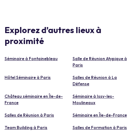
Explorez d’autres lieux à
proximité
Séminaire à Fontainebleau
Salle de Réunion Atypique à
Paris
Hôtel Séminaire à Paris
Salles de Réunion à La
Défense
Château séminaire en Île-de-
Séminaire à Issy-les-
France
Moulineaux
Salles de Réunion à Paris
Séminaire en Île-de-France
Team Building à Paris
Salles de Formation à Paris