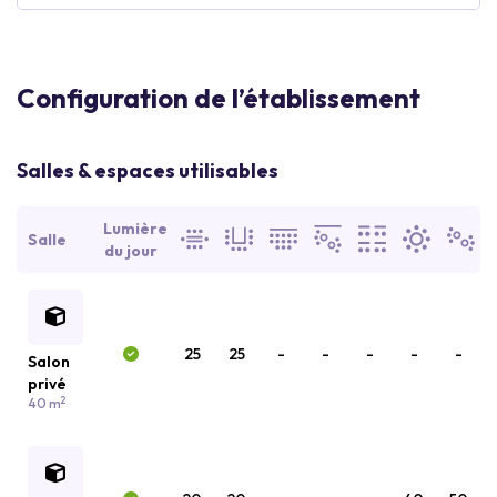
Configuration de l’établissement
Salles & espaces utilisables
Lumière
Salle
du jour
25
25
-
-
-
-
-
Salon
privé
2
40 m