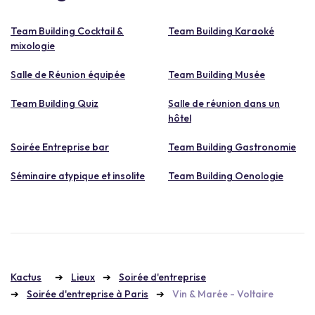
Team Building Cocktail &
Team Building Karaoké
mixologie
Salle de Réunion équipée
Team Building Musée
Team Building Quiz
Salle de réunion dans un
hôtel
Soirée Entreprise bar
Team Building Gastronomie
Séminaire atypique et insolite
Team Building Oenologie
Kactus
Lieux
Soirée d'entreprise
Soirée d'entreprise à Paris
Vin & Marée - Voltaire