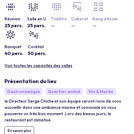
Réunion
Salle en U
Théâtre
Cabaret
Rang d'école
25 pers.
25 pers.
—
—
—
Banquet
Cocktail
40 pers.
50 pers.
Voir toutes les capacités des salles
Présentation du lieu
Gastronomique
Quartier animé
Vin & Marée
le Directeur Serge Chiche et son équipe seront ravis de vous
accueillir dans une ambiance marine et conviviale où vous
passerez un très bon moment. Lors des beaux jours, le
restaurant est climatisé.
En savoir plus