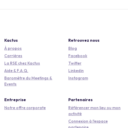
Kactus
Retrouvez nous
À propos
Blog
Carrières
Facebook
La RSE chez Kactus
Twitter
Aide & F.A.Q.
Linkedin
Baromètre du Meetings &
Instagram
Events
Entreprise
Partenaires
Notre offre corporate
Référencer mon lieu ou mon
activité
Connexion à l'espace
partenaire