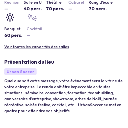
Réunion
Salle en U
Théâtre
Cabaret
Rang d'école
—
40 pers.
70 pers.
—
70 pers.
Banquet
Cocktail
60 pers.
—
Voir toutes les capacités des salles
Présentation du lieu
Urban Soccer
Quel que soit votre message, votre événement sera la vitrine de
votre entreprise. Le rendu doit être impeccable en toutes
situations : séminaire, convention, formation, teambuilding,
anniversaire d’entreprise, showroom, arbre de Noël, journée
récréative, soirée festive, cocktail, etc... UrbanSoccer se met en
quatre pour atteindre vos objectifs.