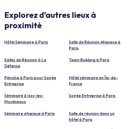
Explorez d’autres lieux à
proximité
Hôtel Séminaire à Paris
Salle de Réunion Atypique à
Paris
Salles de Réunion à La
Team Building à Paris
Défense
Péniche à Paris pour Soirée
Hôtel séminaire en Île-de-
Entreprise
France
Séminaire à Issy-les-
Soirée Entreprise à Paris
Moulineaux
Séminaire atypique à Paris
Salle de réunion dans un
hôtel à Paris