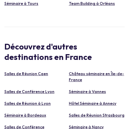
Séminaire à Tours
Team Building à Orléans
Découvrez d'autres
destinations en France
Salles de Réunion Caen
Château séminaire en Île-de-
France
Salles de Conférence Lyon
Séminaire à Vannes
Salles de Réunion à Lyon
Hôtel Séminaire à Annecy
Séminaire à Bordeaux
Salles de Réunion Strasbourg
Salles de Conférence
Séminaire à Nancy