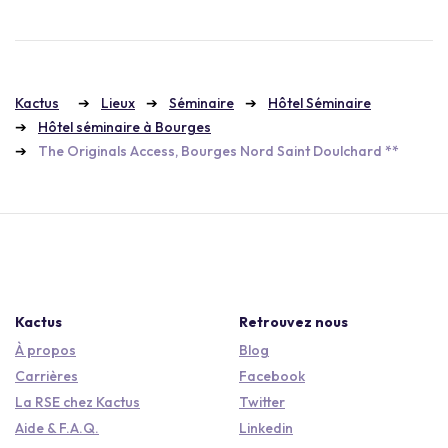
Kactus
Lieux
Séminaire
Hôtel Séminaire
Hôtel séminaire à Bourges
The Originals Access, Bourges Nord Saint Doulchard **
Kactus
Retrouvez nous
À propos
Blog
Carrières
Facebook
La RSE chez Kactus
Twitter
Aide & F.A.Q.
Linkedin