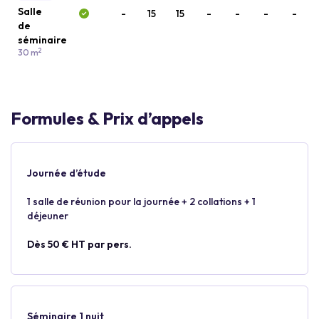
Salle
-
15
15
-
-
-
-
de
séminaire
2
30 m
Formules & Prix d’appels
Journée d’étude
1 salle de réunion pour la journée + 2 collations + 1
déjeuner
Dès 50 € HT par pers.
Séminaire 1 nuit