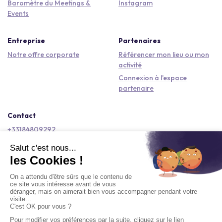
Baromètre du Meetings &
Instagram
Events
Entreprise
Partenaires
Notre offre corporate
Référencer mon lieu ou mon
activité
Connexion à l'espace
partenaire
Contact
+33184809292
hello@kactus.com
Copyright © 2026 Kactus Tous droits réservés
Conditions générales d'utilisation
Mentions légales
Signaler un contenu
Politique de confidentialité
Accessibilité : non conforme