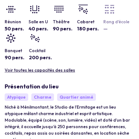
Réunion
Salle en U
Théâtre
Cabaret
Rang d'école
50 pers.
40 pers.
90 pers.
180 pers.
—
Banquet
Cocktail
90 pers.
200 pers.
Voir toutes les capacités des salles
Présentation du lieu
Atypique
Charme
Quartier animé
Niché à Ménilmontant, le Studio de l’Ermitage est un lieu
atypique mêlant charme industriel et esprit artistique.
Modulable, équipé (scène, son, lumière, vidéo) et doté d’un bar
intégré, il accueille jusqu’à 250 personnes pour conférences,
cocktails, repas assis ou soirées dansantes, en location sèche