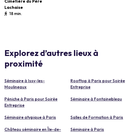
Cimetière du Père
Lachaise
18 min.
Explorez d’autres lieux à
proximité
Séminaire à Issy-les-
Rooftop à Paris pour Soirée
Moulineaux
Entreprise
Péniche à Paris pour Soirée
Séminaire à Fontainebleau
Entreprise
Séminaire atypique à Paris
Salles de Formation à Paris
Château séminaire en Île-de-
Séminaire à Paris