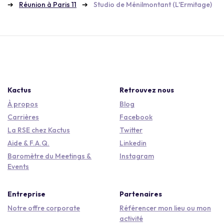
Réunion à Paris 11
Studio de Ménilmontant (L'Ermitage)
Kactus
Retrouvez nous
À propos
Blog
Carrières
Facebook
La RSE chez Kactus
Twitter
Aide & F.A.Q.
Linkedin
Baromètre du Meetings &
Instagram
Events
Entreprise
Partenaires
Notre offre corporate
Référencer mon lieu ou mon
activité