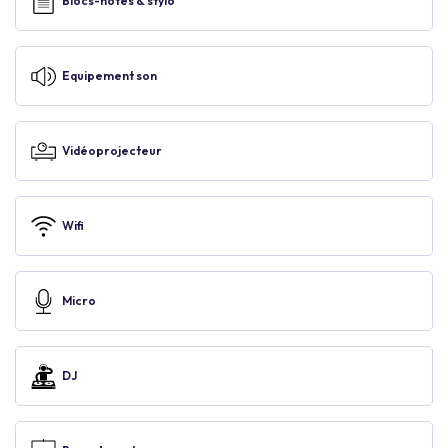
Blocs-notes & stylo
Equipement son
Vidéoprojecteur
Wifi
Micro
DJ