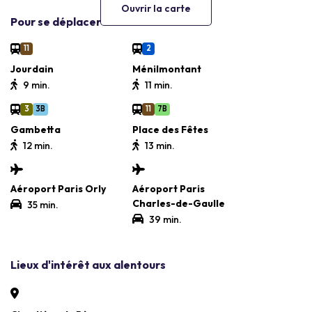
Ouvrir la carte
Pour se déplacer
11
2
Jourdain
Ménilmontant
9 min.
11 min.
3
3B
11
7B
Gambetta
Place des Fêtes
12 min.
13 min.
Aéroport Paris Orly
Aéroport Paris
Charles-de-Gaulle
35 min.
39 min.
Lieux d'intérêt aux alentours