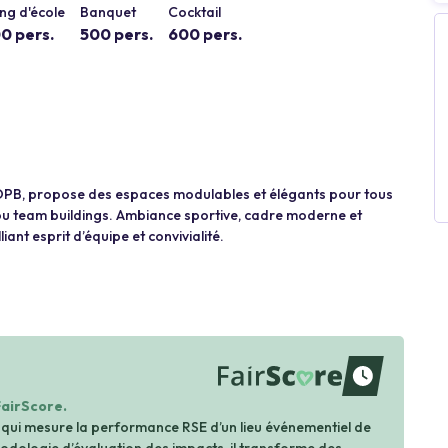
ng d'école
Banquet
Cocktail
0 pers.
500 pers.
600 pers.
u BOPB, propose des espaces modulables et élégants pour tous
 ou team buildings. Ambiance sportive, cadre moderne et
nt esprit d’équipe et convivialité.
waiting
FairScore.
 qui mesure la performance RSE d’un lieu événementiel de