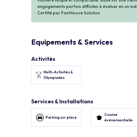
manière simple et comparable. Basé sur une métho
engagements parfois difficiles à évaluer en un indi
Certifié par FairMoove Solution
Equipements & Services
Activités
Multi-Activités &
Olympiades
Services & Installations
Cuisine
Parking sur place
événementielle