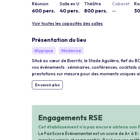
Réunion
Salle en U
Théâtre
Cabaret
Ra
600 pers.
40 pers.
800 pers.
—
30
Voir toutes les capacités des salles
Présentation du lieu
Atypique
Moderne
Situé au cœur de Biarritz, le Stade Aguiléra, fief d
vos événements : séminaires, conférences, cocktails
prestations sur mesure pour des moments uniques allia
En savoir plus
Engagements RSE
Cet établissement n'a pas encore obtenu son 
Le FairScore Événementiel est un score de A+ à E-