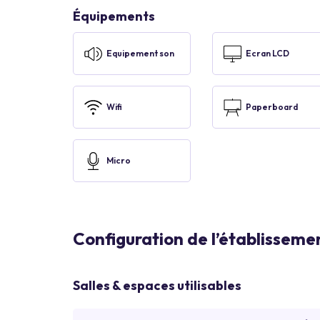
Équipements
Equipement son
Ecran LCD
Wifi
Paperboard
Micro
Configuration de l’établisseme
Salles & espaces utilisables