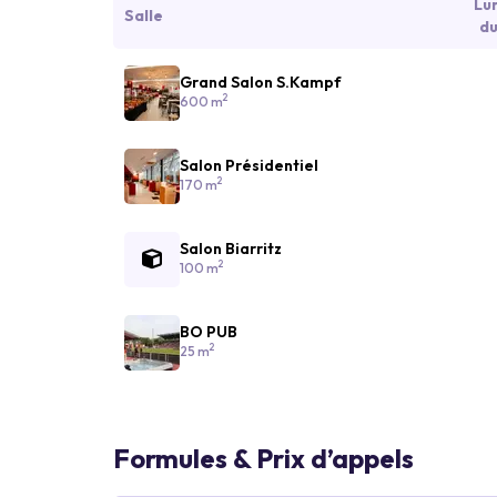
Lu
Salle
du
Grand Salon S.Kampf
2
600 m
Salon Présidentiel
2
170 m
Salon Biarritz
2
100 m
BO PUB
2
25 m
Formules & Prix d’appels