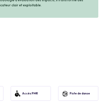
dologie d’évaluation des impacts, il transforme des
cateur clair et exploitable.
Accès PMR
Piste de danse