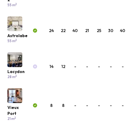
2
55 m
24
22
40
21
25
30
40
Astrolabe
2
55 m
14
12
-
-
-
-
-
Lacydon
2
28 m
8
8
-
-
-
-
-
Vieux
Port
2
21 m