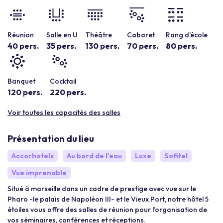
Réunion
Salle en U
Théâtre
Cabaret
Rang d'école
40 pers.
35 pers.
130 pers.
70 pers.
80 pers.
Banquet
Cocktail
120 pers.
220 pers.
Voir toutes les capacités des salles
Présentation du lieu
Accorhotels
Au bord de l'eau
Luxe
Sofitel
Vue imprenable
Situé à marseille dans un cadre de prestige avec vue sur le
Pharo -le palais de Napoléon III- et le Vieux Port, notre hôtel 5
étoiles vous offre des salles de réunion pour l’organisation de
vos séminaires, conférences et réceptions.