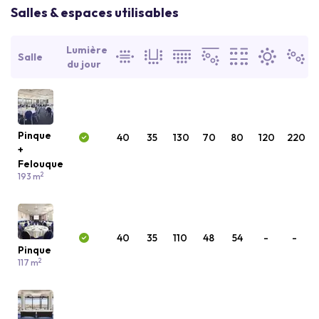
Salles & espaces utilisables
Lumière
Salle
du jour
Pinque
40
35
130
70
80
120
220
+
Felouque
2
193 m
40
35
110
48
54
-
-
Pinque
2
117 m