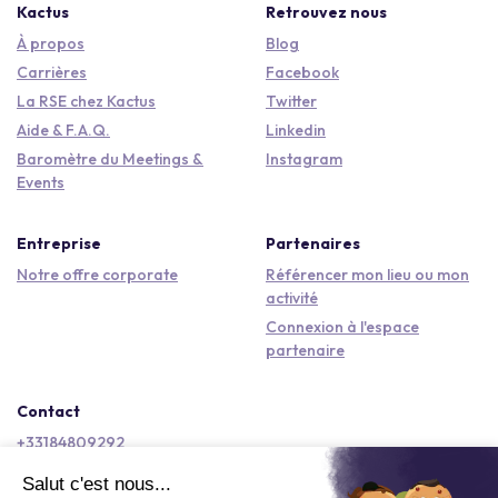
Kactus
Retrouvez nous
À propos
Blog
Carrières
Facebook
La RSE chez Kactus
Twitter
Aide & F.A.Q.
Linkedin
Baromètre du Meetings &
Instagram
Events
Entreprise
Partenaires
Notre offre corporate
Référencer mon lieu ou mon
activité
Connexion à l'espace
partenaire
Contact
+33184809292
hello@kactus.com