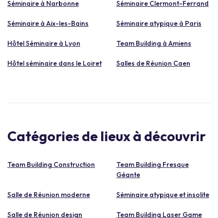
Séminaire à Narbonne
Séminaire Clermont-Ferrand
Séminaire à Aix-les-Bains
Séminaire atypique à Paris
Hôtel Séminaire à Lyon
Team Building à Amiens
Hôtel séminaire dans le Loiret
Salles de Réunion Caen
Catégories de lieux à découvrir
Team Building Construction
Team Building Fresque
Géante
Salle de Réunion moderne
Séminaire atypique et insolite
Salle de Réunion design
Team Building Laser Game