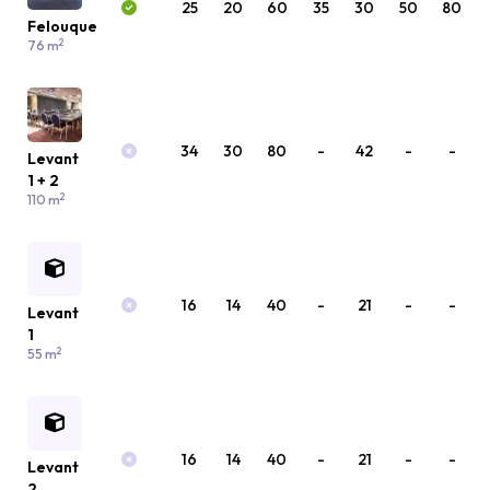
25
20
60
35
30
50
80
Felouque
2
76 m
34
30
80
-
42
-
-
Levant
1 + 2
2
110 m
16
14
40
-
21
-
-
Levant
1
2
55 m
16
14
40
-
21
-
-
Levant
2