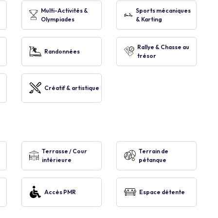
Multi-Activités &
Sports mécaniques
Olympiades
& Karting
Rallye & Chasse au
Randonnées
trésor
Créatif & artistique
Terrasse / Cour
Terrain de
intérieure
pétanque
Accès PMR
Espace détente