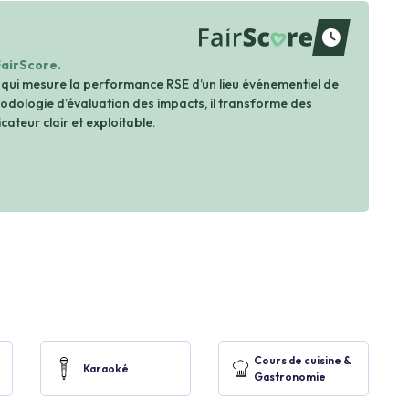
waiting
FairScore.
 qui mesure la performance RSE d’un lieu événementiel de
dologie d’évaluation des impacts, il transforme des
cateur clair et exploitable.
Cours de cuisine &
Karaoké
Gastronomie