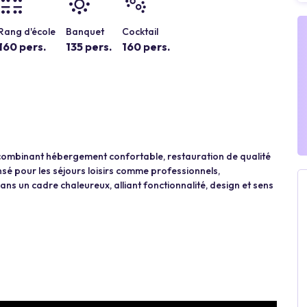
Rang d'école
Banquet
Cocktail
160 pers.
135 pers.
160 pers.
l, combinant hébergement confortable, restauration de qualité
sé pour les séjours loisirs comme professionnels,
ns un cadre chaleureux, alliant fonctionnalité, design et sens