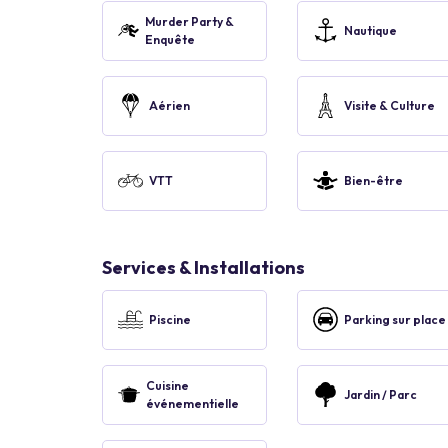
Murder Party &
Nautique
Enquête
Aérien
Visite & Culture
VTT
Bien-être
Services & Installations
Piscine
Parking sur place
Cuisine
Jardin / Parc
événementielle