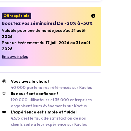
Offre spéciale
Boostez vos séminaires! De -20% à -50%
Valable pour une demande jusqu’au
31 août
2026
.
Pour un événement du
17 juil. 2026
au
31 août
2026
.
En savoir plus
🤩
Vous avez le choix !
40 000 partenaires référencés sur Kactus
🫶
Ils nous font confiance !
190 000 utilisateurs et 35 000 entreprises
organisent leurs événements sur Kactus
❤️
L'expérience est simple et fluide !
4.5/5 c’est le taux de satisfaction de nos
clients suite à leur expérience sur Kactus