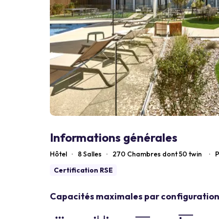
Informations générales
Hôtel
·
8 Salles
·
270
Chambres dont 50 twin
·
P
Certification RSE
Capacités maximales par configuration 