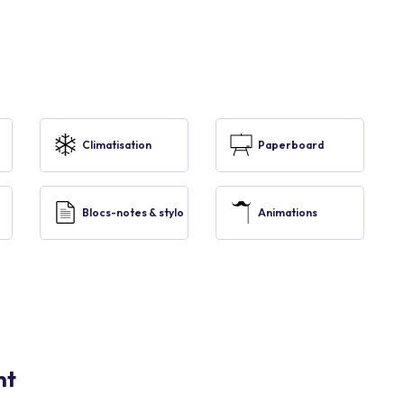
Climatisation
Paperboard
Blocs-notes & stylo
Animations
nt