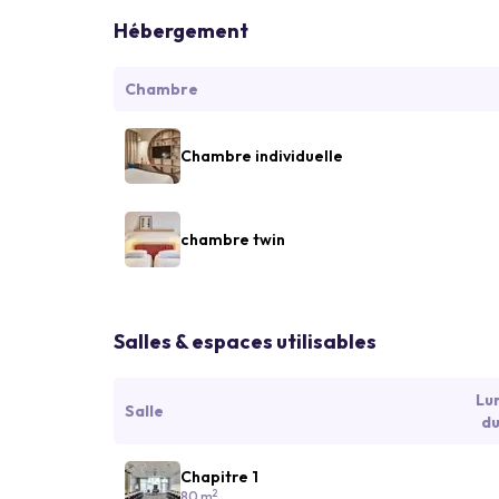
Hébergement
Chambre
Chambre individuelle
chambre twin
Salles & espaces utilisables
Lu
Salle
du
Chapitre 1
2
80 m