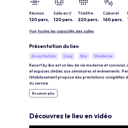
Réunion
Salle en U
Théâtre
Cabaret
120 pers.
120 pers.
220 pers.
160 pers.
Voir toutes les capacités des salles
Présentation du lieu
Accorhotels
Cosy
Ibis
Moderne
Resort by ibis est un lieu de vie moderne et convivia
et espaces dédiés aux séminaires et événements. Pen
l’établissement propose des prestations complètes da
du service.
En savoir plus
Découvrez le lieu en vidéo