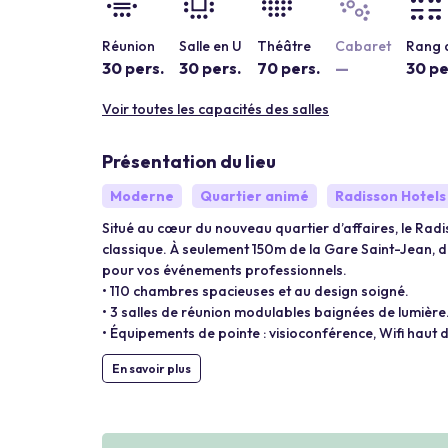
Réunion
Salle en U
Théâtre
Cabaret
Rang d
30 pers.
30 pers.
70 pers.
—
30 pe
Voir toutes les capacités des salles
Présentation du lieu
Moderne
Quartier animé
Radisson Hotels
Situé au cœur du nouveau quartier d’affaires, le Ra
classique. À seulement 150m de la Gare Saint-Jean, dé
pour vos événements professionnels.
• 110 chambres spacieuses et au design soigné.
• 3 salles de réunion modulables baignées de lumière
• Équipements de pointe : visioconférence, Wifi haut 
En savoir plus