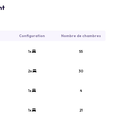
nt
Configuration
Nombre de chambres
1x
55
2x
30
1x
4
1x
21