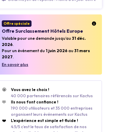
Offre spéciale
Offre Surclassement Hôtels Europe
Valable pour une demande jusqu’au
31 déc.
2026
.
Pour un événement du
1 juin 2026
au
31 mars
2027
.
En savoir plus
🤩
Vous avez le choix !
40 000 partenaires référencés sur Kactus
🫶
Ils nous font confiance !
190 000 utilisateurs et 35 000 entreprises
organisent leurs événements sur Kactus
❤️
L'expérience est simple et fluide !
4.5/5 c’est le taux de satisfaction de nos