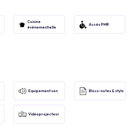
Cuisine
Accès PMR
événementielle
Equipement son
Blocs-notes & stylo
Vidéoprojecteur