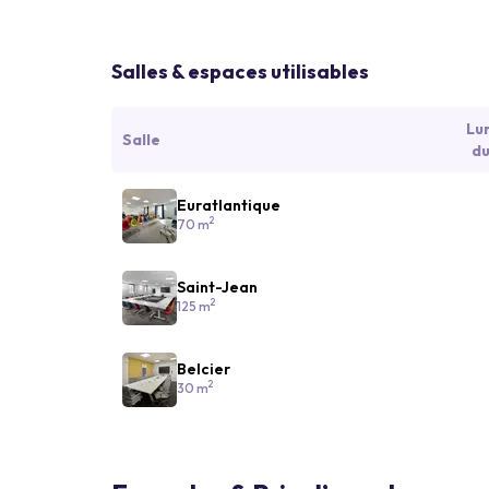
Salles & espaces utilisables
Lu
Salle
du
Euratlantique
2
70 m
Saint-Jean
2
125 m
Belcier
2
30 m