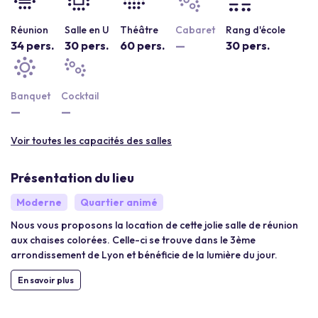
Réunion
Salle en U
Théâtre
Cabaret
Rang d'école
34 pers.
30 pers.
60 pers.
—
30 pers.
Banquet
Cocktail
—
—
Voir toutes les capacités des salles
Présentation du lieu
Moderne
Quartier animé
Nous vous proposons la location de cette jolie salle de réunion
aux chaises colorées. Celle-ci se trouve dans le 3ème
arrondissement de Lyon et bénéficie de la lumière du jour.
En savoir plus