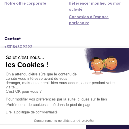
Notre offre corporate
Référencer mon lieu ou mon
activité
Connexion à l'espace
partenaire
Contact
+33184809292
hello@kactus.com
Copyright © 2026 Kactus Tous droits réservés
Conditions générales d'utilisation
Mentions légales
Signaler un contenu
Politique de confidentialité
Accessibilité : non conforme
Demander un devis