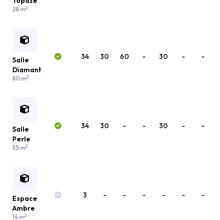
Topaze
2
28 m
34
30
60
-
30
-
-
Salle
Diamant
2
80 m
34
30
-
-
30
-
-
Salle
Perle
2
55 m
3
-
-
-
-
-
-
Espace
Ambre
2
14 m