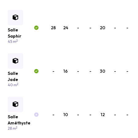
28
24
-
-
20
-
-
Salle
Saphir
2
45 m
-
16
-
-
30
-
-
Salle
Jade
2
40 m
-
10
-
-
12
-
-
Salle
Améthyste
2
28 m