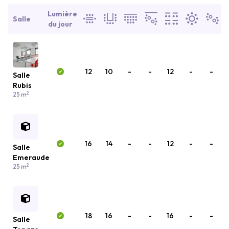
Lumière
Salle
du jour
12
10
-
-
12
-
-
Salle
Rubis
2
25 m
16
14
-
-
12
-
-
Salle
Emeraude
2
25 m
18
16
-
-
16
-
-
Salle