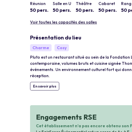
Réunion
Salle en U
Théâtre
Cabaret
Rang 
50 pers.
50 pers.
50 pers.
50 pers.
50 p
Voir toutes les capacités des salles
Présentation du lieu
Charme
Cosy
Pluto est un restaurant situé au sein de la Fondation 
contemporaine, volumes bruts et cuisine signée Thoma
événements. Un environnement culturel fort qui donne
réception.
En savoir plus
Engagements RSE
Cet établissement n'a pas encore obtenu son 