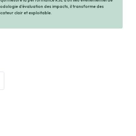
 qui mesure la performance RSE d’un lieu événementiel de
dologie d’évaluation des impacts, il transforme des
cateur clair et exploitable.