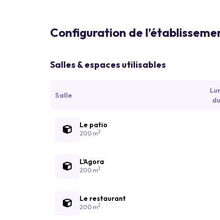
Configuration de l’établisseme
Salles & espaces utilisables
Lu
Salle
du
Le patio
2
200 m
L'Agora
2
200 m
Le restaurant
2
200 m