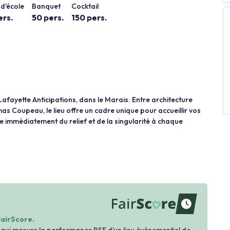
d'école
Banquet
Cocktail
ers.
50 pers.
150 pers.
Lafayette Anticipations, dans le Marais. Entre architecture
s Coupeau, le lieu offre un cadre unique pour accueillir vos
 immédiatement du relief et de la singularité à chaque
waiting
FairScore.