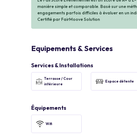
Le FairScore Événementiel est un score de A+ à E-
manière simple et comparable. Basé sur une métho
engagements parfois difficiles à évaluer en un indi
Certifié par FairMoove Solution
Equipements & Services
Services & Installations
Terrasse / Cour
Espace détente
intérieure
Équipements
Wifi