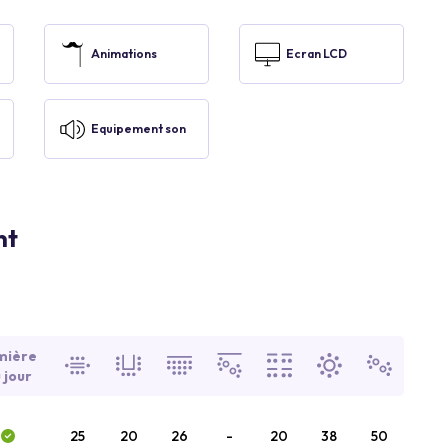
Animations
Ecran LCD
Equipement son
nt
mière
 jour
25
20
26
-
20
38
50