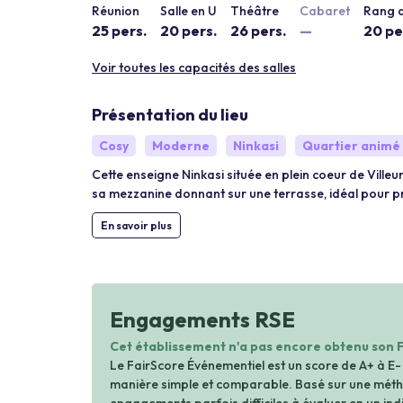
Réunion
Salle en U
Théâtre
Cabaret
Rang d
25 pers.
20 pers.
26 pers.
—
20 pe
Voir toutes les capacités des salles
Présentation du lieu
Cosy
Moderne
Ninkasi
Quartier animé
Cette enseigne Ninkasi située en plein coeur de Ville
sa mezzanine donnant sur une terrasse, idéal pour pre
En savoir plus
Engagements RSE
Cet établissement n'a pas encore obtenu son 
Le FairScore Événementiel est un score de A+ à E-
manière simple et comparable. Basé sur une métho