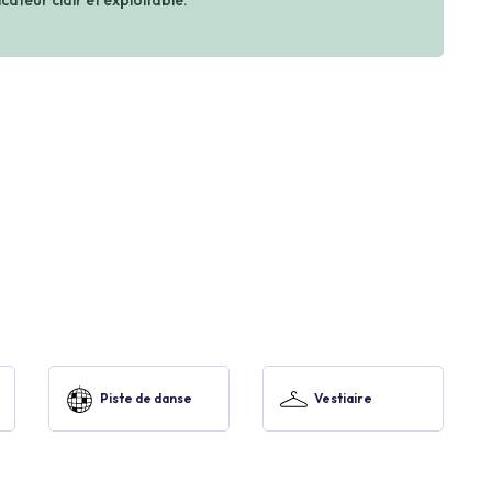
cateur clair et exploitable.
Piste de danse
Vestiaire