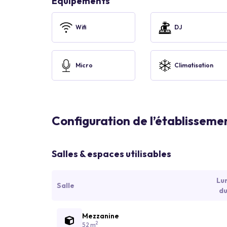
Équipements
Wifi
DJ
Micro
Climatisation
Configuration de l’établisseme
Salles & espaces utilisables
Lu
Salle
du
Mezzanine
2
52 m