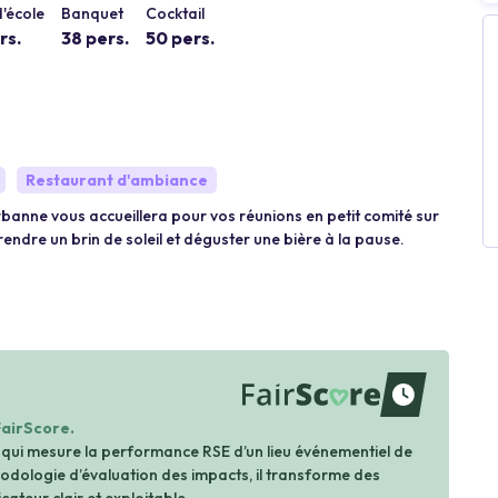
'école
Banquet
Cocktail
rs.
38 pers.
50 pers.
Restaurant d'ambiance
urbanne vous accueillera pour vos réunions en petit comité sur
ndre un brin de soleil et déguster une bière à la pause.
waiting
FairScore.
 qui mesure la performance RSE d’un lieu événementiel de
dologie d’évaluation des impacts, il transforme des