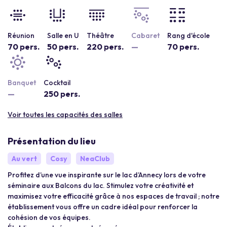
Réunion
Salle en U
Théâtre
Cabaret
Rang d'école
70 pers.
50 pers.
220 pers.
—
70 pers.
Banquet
Cocktail
—
250 pers.
Voir toutes les capacités des salles
Présentation du lieu
Au vert
Cosy
NeaClub
Profitez d’une vue inspirante sur le lac d’Annecy lors de votre
séminaire aux Balcons du lac. Stimulez votre créativité et
maximisez votre efficacité grâce à nos espaces de travail ; notre
établissement vous offre un cadre idéal pour renforcer la
cohésion de vos équipes.