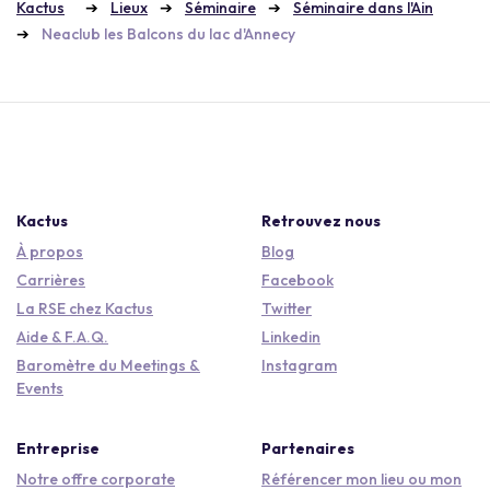
Kactus
Lieux
Séminaire
Séminaire dans l'Ain
Neaclub les Balcons du lac d'Annecy
Kactus
Retrouvez nous
À propos
Blog
Carrières
Facebook
La RSE chez Kactus
Twitter
Aide & F.A.Q.
Linkedin
Baromètre du Meetings &
Instagram
Events
Entreprise
Partenaires
Notre offre corporate
Référencer mon lieu ou mon