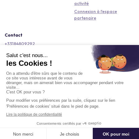
activité
Connexion à l'espace
partenaire
Contact
+33184809292
hello@kactus.com
Copyright © 2026 Kactus Tous droits réservés
Conditions générales d'utilisation
Mentions légales
Signaler un contenu
Politique de confidentialité
Accessibilité : non conforme
Demander un devis
Délai moyen de réponse : Moins d'un jour ouvré