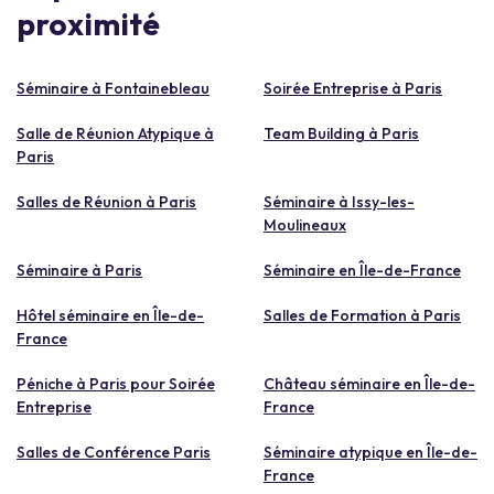
proximité
Séminaire à Fontainebleau
Soirée Entreprise à Paris
Salle de Réunion Atypique à
Team Building à Paris
Paris
Salles de Réunion à Paris
Séminaire à Issy-les-
Moulineaux
Séminaire à Paris
Séminaire en Île-de-France
Hôtel séminaire en Île-de-
Salles de Formation à Paris
France
Péniche à Paris pour Soirée
Château séminaire en Île-de-
Entreprise
France
Salles de Conférence Paris
Séminaire atypique en Île-de-
France