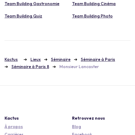
Team Building Gastronomie
Team Building Cinéma
Team Building Quiz
Team Building Photo
Kactus
Lieux
Séminaire
Séminaire à Paris
Séminaire à Paris 8
Monsieur Lancaster
Kactus
Retrouvez nous
À propos
Blog
Carrières
Facebook