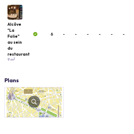
Alcôve
"La
6
-
-
-
-
-
-
Folie"
au sein
du
restaurant
2
9 m
Plans