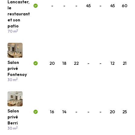
Lancaster,
-
-
-
45
-
45
60
le
restaurant
et son
patio
2
70 m
Salon
20
18
22
-
-
12
21
privé
Fontenoy
2
30 m
Salon
16
14
-
-
-
20
25
privé
Berri
2
30 m