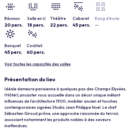
Réunion
Salle en U
Théâtre
Cabaret
Rang d'école
20 pers.
18 pers.
22 pers.
45 pers.
—
Banquet
Cocktail
45 pers.
60 pers.
Voir toutes les capacités des salles
Présentation du lieu
Idéale demeure parisienne à quelques pas des Champs Elysées,
l’Hôtel Lancaster vous accueille dans un décor unique mêlant
influences de l’architecture 1900, mobilier ancien et touches
contemporaines signées Studio Jean Philippe Nuel. Le chef
Sébastien Giroud prône, une approche raisonnée du terroir,
associant notamment les produits nobles à des saveurs
inattendues.