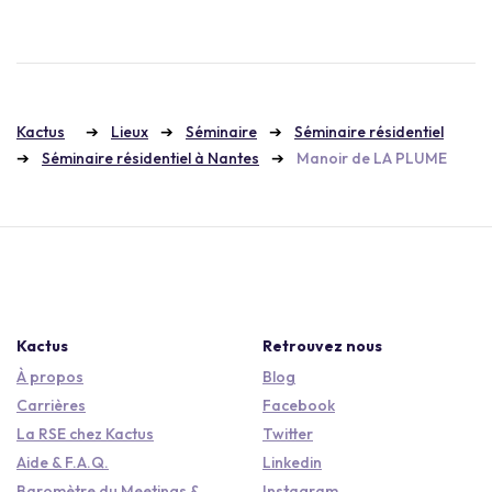
Kactus
Lieux
Séminaire
Séminaire résidentiel
Séminaire résidentiel à Nantes
Manoir de LA PLUME
Kactus
Retrouvez nous
À propos
Blog
Carrières
Facebook
La RSE chez Kactus
Twitter
Aide & F.A.Q.
Linkedin
Baromètre du Meetings &
Instagram