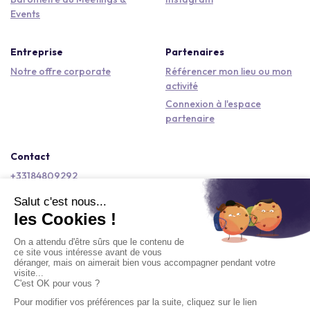
Events
Entreprise
Partenaires
Notre offre corporate
Référencer mon lieu ou mon
activité
Connexion à l'espace
partenaire
Contact
+33184809292
hello@kactus.com
Copyright © 2026 Kactus Tous droits réservés
Conditions générales d'utilisation
Mentions légales
Signaler un contenu
Politique de confidentialité
Accessibilité : non conforme