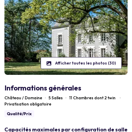
Afficher toutes les photos (30)
Informations générales
Château / Domaine
·
5 Salles
·
11
Chambres dont 2 twin
·
Privatisation obligatoire
Qualité/Prix
Capacités maximales par configuration de salle