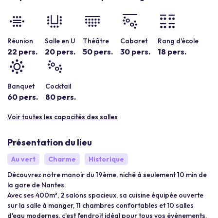
Réunion
Salle en U
Théâtre
Cabaret
Rang d'école
22 pers.
20 pers.
50 pers.
30 pers.
18 pers.
Banquet
Cocktail
60 pers.
80 pers.
Voir toutes les capacités des salles
Présentation du lieu
Au vert
Charme
Historique
Découvrez notre manoir du 19ème, niché à seulement 10 min de
la gare de Nantes.
Avec ses 400m², 2 salons spacieux, sa cuisine équipée ouverte
sur la salle à manger, 11 chambres confortables et 10 salles
d'eau modernes, c'est l'endroit idéal pour tous vos événements.