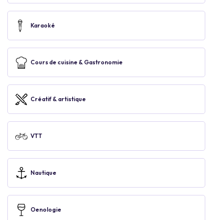
Karaoké
Cours de cuisine & Gastronomie
Créatif & artistique
VTT
Nautique
Oenologie