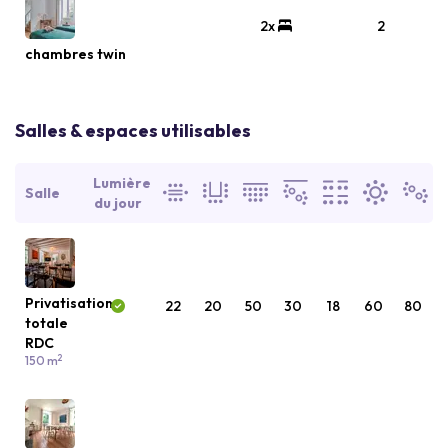
2x
2
chambres twin
Salles & espaces utilisables
Lumière
Salle
du jour
Privatisation
22
20
50
30
18
60
80
totale
RDC
2
150 m